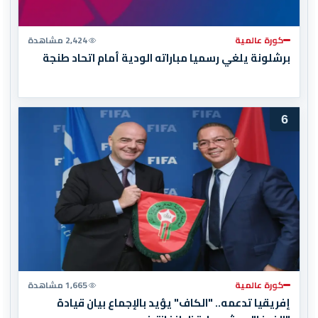
كورة عالمية
2,424 مشاهدة
برشلونة يلغي رسميا مباراته الودية أمام اتحاد طنجة
6
كورة عالمية
1,665 مشاهدة
إفريقيا تدعمه.. "الكاف" يؤيد بالإجماع بيان قيادة