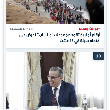
حوادث وقضايا
1,145 مشاهدة
أرقام أجنبية تقود مجموعات "واتساب" تحرض على
اقتحام سبتة في 15 غشت
10