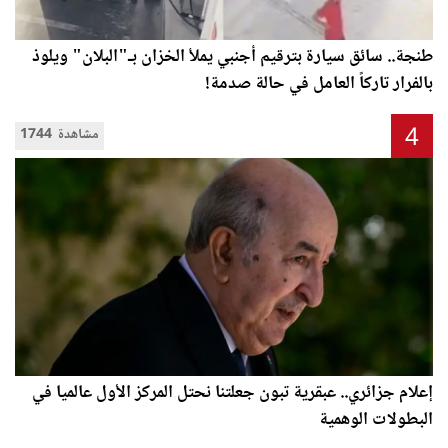
طنجة.. سائق سيارة بترقيم أجنبي يملأ الخزان بـ"البلان" ويلوذ
بالفرار تاركاً العامل في حالة صدمة!
4
1744 مشاهدة
إعلام جزائري.. عبقرية تبون جعلتنا نحتل المركز الأول عالميا في
البطولات الوهمية