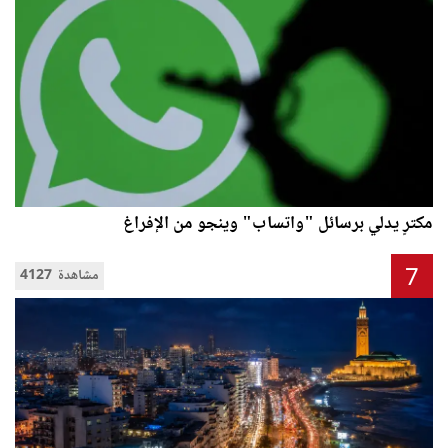
مكترٍ يدلي برسائل "واتساب" وينجو من الإفراغ
7
4127 مشاهدة