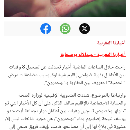
أخبارنا المغربية
أخبارنا المغربية - عبدالاله بوسحابة
راجت خلال الساعات الماضية أخبار تحدثت عن تسجيل 8 وفيات
بين الأطفال بقرية ضواحي إقليم شيشاوة، بسبب مضاعفات مرض
"الحصبة" المعروف بين المغاربة بـ"بوحمرون".
وارتباطا بالموضوع، شددت المندوبية الإقليمية لوزارة الصحة
والحماية الاجتماعية بالإقليم سالف الذكر، على أن كل الأخبار التي تم
تداولها بخصوص تسجيل وفيات بين أطفال دوار بجماعة آيت حدو
يوسف نتيجة إصابتهم بداء "بوحمرون"، هي مجرد شائعات ليس إلا،
مشيرة في بلاغ لها إلى أن مصالحها قامت بإيفاد فريق صحي إلى