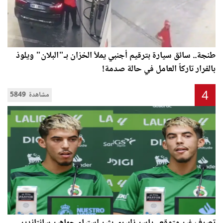
طنجة.. سائق سيارة بترقيم أجنبي يملأ الخزان بـ"البلان" ويلوذ
بالفرار تاركاً العامل في حالة صدمة!
4
5849 مشاهدة