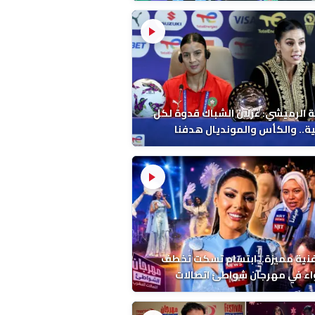
 الرميشي: غزلان الشباك قدوة لكل
ة.. والكأس والمونديال هدفنا
فنية مميزة.. ابتسام تسكت تخطف
اء في مهرجان شواطئ اتصالات
ب بالمضيق