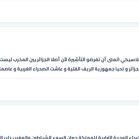
لكلاسيكي اتمنى أن تفرضو التأشيرة لأن أصلا الجزائريين المخرب ليس
زائر و تحيا جمهورية الريف الفتية و عاشت الصحراء الغربية و عاصمت
داء الوحدة الترابية للمملكة جيران السوء الشياطين والمغرب داير ا