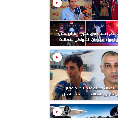
ضور جماهيري غفير.. الشاب عمرو
أجواء مهرجان الشواطئ لاتصالات
ب بطنجة
ستجدات قضية عبد الرحيم فقير..
 مغربي بإيطاليا يكشف تفاصيل
ة ونتائج التشريح