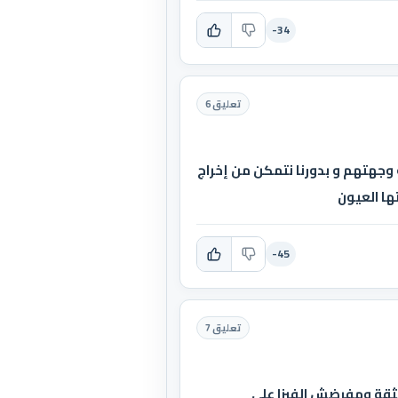
-34
تعليق 6
ت وجهتهم و بدورنا نتمكن من إخراج
ها العيون
-45
تعليق 7
لثقة ومفرضش الفيزا على