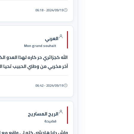
2024/09/19 - 06:18
العربي
Mon grand souhait
الله كجزائري حر كاره لهذا العدو ا
آخر مخربي من وطني الحبيب تحيا الج
2024/09/19 - 06:42
الريح المستريح
فضيحة
واش دابا هادشي كلو لي واقع مع اع