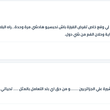
 لي وقع خاص تفرض الفيزة باش نحبسيو هادشي مرة وحدة...راه البلاد
ضاية وحلان الفم من شي دول.
رة علي الجزائريين ........و من حق اي بلد التعامل بالمثل ..... تحياتي 