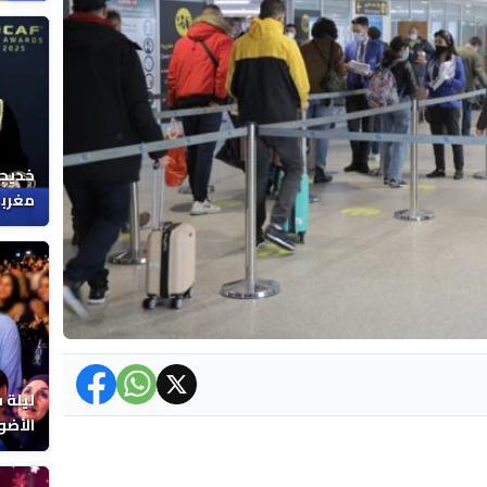
خديجة
مغربي
ليلة 
الأضو
المغر