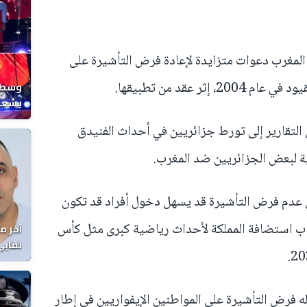
لمغرب دعوات متزايدة لإعادة فرض التأشيرة على
ثر عقد من تطبيقها.
وسط ح
يشعل 
المغر
لتقارير إلى تورط جزائريين في أحداث الفنيدق
ية لبعض الجزائريين ضد المغرب.
عدم فرض التأشيرة قد يسهل دخول أفراد قد تكون
راب استضافة المملكة لأحداث رياضية كبرى مثل كأس
آخر م
نقابي
الوفا
 فرض التأشيرة على المواطنين الإيفواريين في إطار