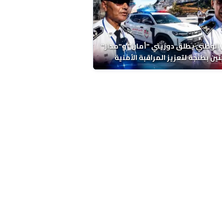
 الوطني يطلق دوريتي "أمان" و"مدار"
تين بطنجة لتعزيز المراقبة الأمنية