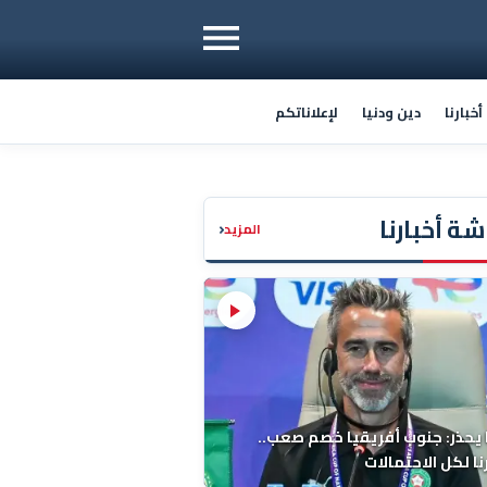
خبارنا
دين ودنيا
لإعلاناتكم
ة أخبارنا
‹
المزيد
 يحذر: جنوب أفريقيا خصم صعب..
ا لكل الاحتمالات