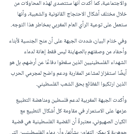
والاجتماعية، كما أكدت أنها ستتصدى لهذه المحاولات من
خلال مختلف أشكال الاحتجاج القانونية والشعبية، وأنها
ستعمل على توعية الرأي العام المغربي بمخاطر هذا التوجه.
وفي ختام البيان، شددت الجبهة على أن منح الجنسية لأبناء
وأحفاد من وصفتهم بالصهاينة ليس فقط إهانة لدماء
الشهداء الفلسطينيين الذين سقطوا دفاعًا عن أرضهم، بل هو
أيضًا استفزاز لمشاعر المغاربة ودعم واضح لمجرمي الحرب
الذين ارتكبوا الفظائع بحق الشعب الفلسطيني.
وأكدت الجبهة المغربية لدعم فلسطين ومناهضة التطبيع
عزمها على الاستمرار في مقاومة كل أشكال التطبيع مع
الكيان الصهيوني، معتبرةً أن القضية الفلسطينية هي قضية
جوهرية لا يمكن التهاون بشأنها، وأن دماء الفلسطينيين التي