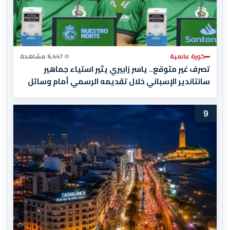
كورة عالمية
6,447 مشاهدة
تصرف غير متوقع.. ياسر زابيري يثير استياء جماهير
سانتاندير الإسباني خلال تقديمه الرسمي أمام وسائل
الإعلام
9