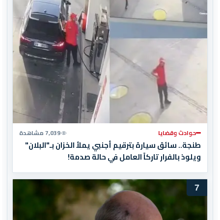
حوادث وقضايا
7,039 مشاهدة
طنجة.. سائق سيارة بترقيم أجنبي يملأ الخزان بـ"البلان"
ويلوذ بالفرار تاركاً العامل في حالة صدمة!
7