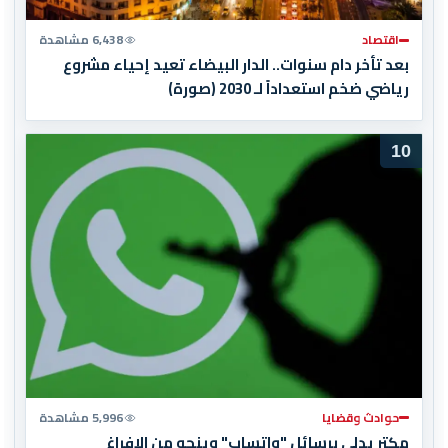
اقتصاد
6,438 مشاهدة
بعد تأخر دام سنوات.. الدار البيضاء تعيد إحياء مشروع
رياضي ضخم استعداداً لـ 2030 (صورة)
10
حوادث وقضايا
5,996 مشاهدة
مكترٍ يدلي برسائل "واتساب" وينجو من الإفراغ