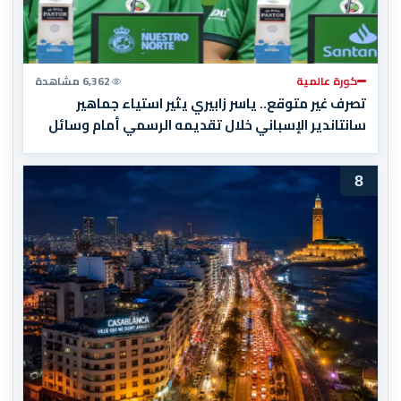
كورة عالمية
6,362 مشاهدة
تصرف غير متوقع.. ياسر زابيري يثير استياء جماهير
سانتاندير الإسباني خلال تقديمه الرسمي أمام وسائل
الإعلام
8