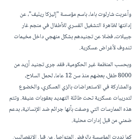
وأعربت شارلوت باما، باسم مؤسسة "إليزكا ريليف"، عن
إدانتها لظاهرة التشغيل القسري للأطفال في منجم غار
جبيلات، فضلا عن تجنيدهم بشكل منهجي داخل مخيمات
تندوف لأغراض عسكرية.
وبحسب المنظمة غير الحكومية، فقد جرى تجنيد أزيد من
8000 طفل، بعضهم منذ سن 12 عاما، لحمل السلاح،
والمشاركة في الاستعراضات بالزي العسكري، والخضوع
لتدريبات عسكرية تحت طائلة التهديد بعقوبات عنيفة. وتتم
هذه الممارسات التي وصفت بأنها جرائم ضد الإنسانية، بدعم
ضمني من قبل إدارات محلية.
كما نددت المؤسسة بالرفض المتواصل من قبل الانفصاليين