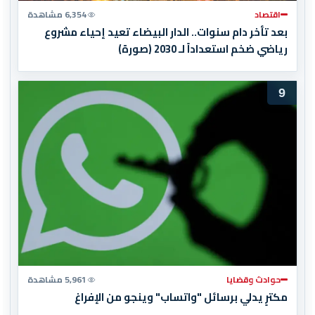
اقتصاد
6,354 مشاهدة
بعد تأخر دام سنوات.. الدار البيضاء تعيد إحياء مشروع
رياضي ضخم استعداداً لـ 2030 (صورة)
9
حوادث وقضايا
5,961 مشاهدة
مكترٍ يدلي برسائل "واتساب" وينجو من الإفراغ