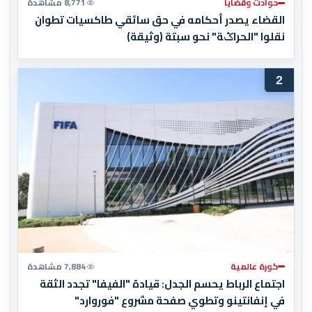
حوادث وقضايا
8,771 مشاهدة
القضاء يصدر أحكامه في حق سائقي طاكسيات تطوان
نقلوا "الحراݣة" نحو سبتة (وثيقة)
2
كورة عالمية
7,884 مشاهدة
اجتماع الرباط يحسم الجدل: قيادة "الفيفا" تجدد الثقة
في إنفانتينو وتطوي صفحة مشروع "فوروارد"