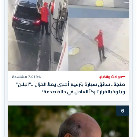
حوادث وقضايا
7,019 مشاهدة
طنجة.. سائق سيارة بترقيم أجنبي يملأ الخزان بـ"البلان"
ويلوذ بالفرار تاركاً العامل في حالة صدمة!
6