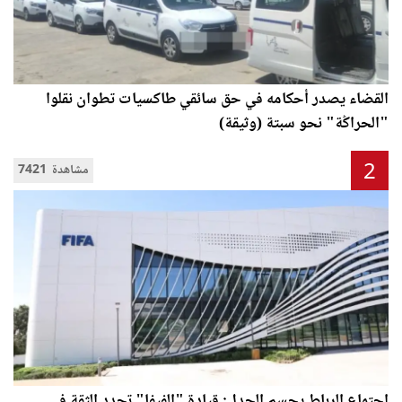
القضاء يصدر أحكامه في حق سائقي طاكسيات تطوان نقلوا
"الحراݣة" نحو سبتة (وثيقة)
2
7421 مشاهدة
اجتماع الرباط يحسم الجدل: قيادة "الفيفا" تجدد الثقة في