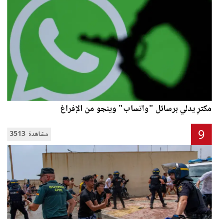
مكترٍ يدلي برسائل "واتساب" وينجو من الإفراغ
9
3513 مشاهدة