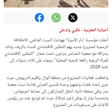
أخبارنا المغربية - فكري ولدعلي
أعطت مؤسسة "دار الأسرة" بهولندا، السبت الماضي، الانطلاقة
الرسمية لمشروع جديد يهم التمكين الاقتصادي للنساء بالريف، وذلك
بشراكة مع جمعية التضامن بتزغين، تحت شعار: "التمكين الاقتصادي
للمرأة الريفية رافعة للتنمية المحلية"، ويمتد على ثلاث سنوات إلى
غاية 2028.
وانطلقت فعاليات المشروع من منطقة أنوال بإقليم الدريوش، حيث
جرى إعداد فضاء وتجهيز وحدة للتدبير المنزلي لفائدة نساء جمعية
بدر. وفي محطة ثانية، انتقل المشاركون إلى جماعة اجرمواس،
وتحديدا دوار إذ يوفن (غير نتزقا)، حيث تم توزيع عدد من رؤوس
الأغنام على مستفيدات من المشروع.