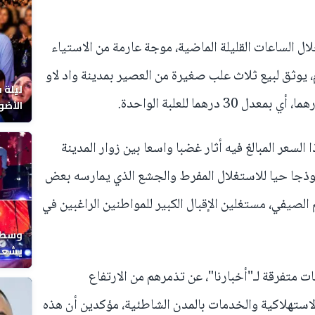
 الساعات القليلة الماضية، موجة عارمة من الاستياء
يوثق لبيع ثلاث علب صغيرة من العصير بمدينة واد لاو
ليلة 
الأضو
المغر
سعر المبالغ فيه أثار غضبا واسعا بين زوار المدينة
نموذجا حيا للاستغلال المفرط والجشع الذي يمارسه بعض
لصيفي، مستغلين الإقبال الكبير للمواطنين الراغبين في
وسط ح
يشعل 
المغر
 متفرقة لـ"أخبارنا"، عن تذمرهم من الارتفاع
الاستهلاكية والخدمات بالمدن الشاطئية، مؤكدين أن هذه