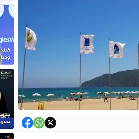
فيلدا
وحضرن
خديجة
مغربي