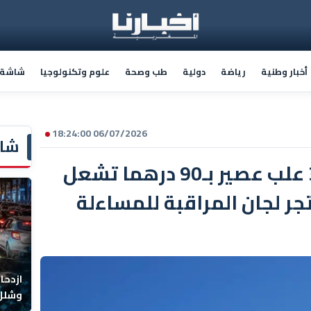
أخبار وطنية
رياضة
دولية
طب وصحة
علوم وتكنولوجيا
شاشة أ
06/07/2026 18:24:00
شاش
واد لاو.. "فاكتورة" 3 علب عصير بـ90 درهما تشعل
 لجان المراقبة للمساءلة
ازدحا
وشلل 