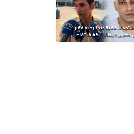
ستجدات قضية عبد الرحيم فقير..
 مغربي بإيطاليا يكشف تفاصيل
ة ونتائج التشريح