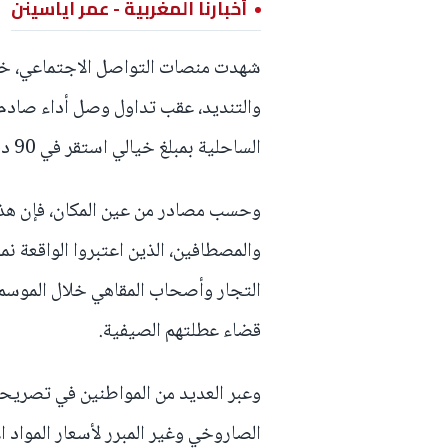
أخبارنا المغربية - عمر اياسينن
شهدت منصات التواصل الاجتماعي، خلال
والتنديد، عقب تداول وصل أداء صادم، 
الساحلية بمبلغ خيالي استقر في 90 درهما، أي بمعدل 30 درهما للعلبة الواحدة.
وحسب مصادر من عين المكان، فإن هذا ال
والمصطافين، الذين اعتبروا الواقعة 
التجار وأصحاب المقاهي خلال الموسم ا
قضاء عطلتهم الصيفية.
وعبر العديد من المواطنين في تصريحات
الصاروخي وغير المبرر لأسعار المواد 