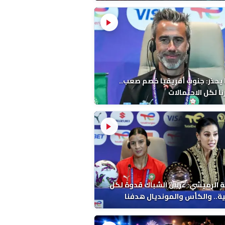
 يحذر: جنوب أفريقيا خصم صعب..
ا لكل الاحتمالات
 الرميشي: غزلان الشباك قدوة لكل
ة.. والكأس والمونديال هدفنا