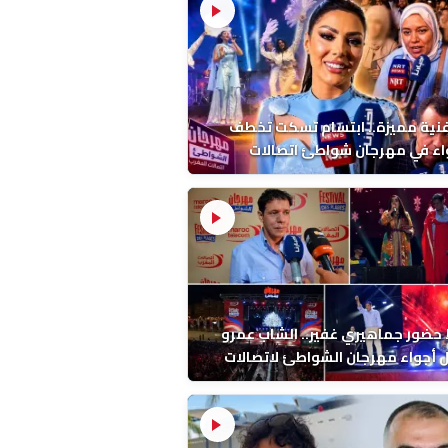
فنية مميزة.. ابتسام تسكت تخطف
اء في مهرجان شواطئ اتصالات
ب بالمضيق
ضور جماهيري غفير.. الشاب عمرو
أجواء مهرجان الشواطئ لاتصالات
ب بطنجة