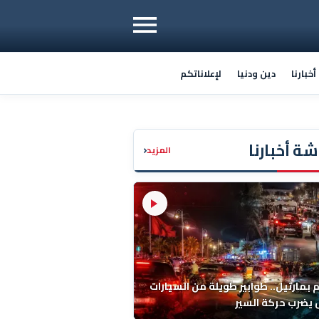
خبارنا
دين ودنيا
لإعلاناتكم
ة أخبارنا
‹
المزيد
م بمارتيل.. طوابير طويلة من السيارات
يضرب حركة السير