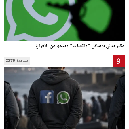
مكترٍ يدلي برسائل "واتساب" وينجو من الإفراغ
9
2279 مشاهدة