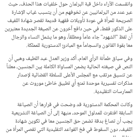
وانقسمت الآراء داخل قبة البرلمان حول خلفيات هذا الحذف، حيث
عبر عدد من البرلمانيين عن تخوفهم من أن يتسبب غياب الإشارة
الصريحة للمرأة في عودة تأويلات فقهية قديمة تقصر شهادة اللفيف
على الذكور فقط، في حين دافع آخرون عن الصيغة الجديدة معتبرين
أن لفظ "الشهود" جاء عاماً ومطلقاً، وهو ما يشمل النساء والرجال
معا بقوة القانون وانسجاماً مع المبادئ الدستورية للمملكة.
وفي سياق طمأنة الرأي العام، أكد وزير العدل عبد اللطيف وهبي أن
النص في صيغته الحالية يضمن المساواة الكاملة بين الجنسين، معلناً
عن تنسيق مرتقب مع المجلس الأعلى للسلطة القضائية لإصدار
مذكرات تفسيرية موحدة تمنع أي تطبيق خاطئ موروث عن
الممارسات التقليدية.
وكانت المحكمة الدستورية قد وضحت في قرارها أن الصياغة
السابقة افتقرت للمدلول الموحد، منبهة إلى أن الصياغة التشريعية
يجب أن تصاغ بدقة تضمن حق الجنسين معا في تكوين شهادة
اللفيف، دون السقوط في فخ القواعد التقليدية التي تقصي المرأة من