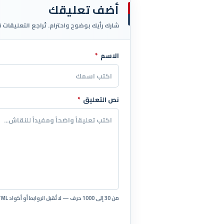
أضف تعليقك
شارك رأيك بوضوح واحترام. تُراجع التعليقات 
الاسم
*
اترك هذا الحقل فارغاً
نص التعليق
*
من 30 إلى 1000 حرف — لا تُقبل الروابط أو أكواد HTML.