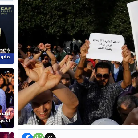
خديجة
مغربي
ليلة 
الأضو
المغر