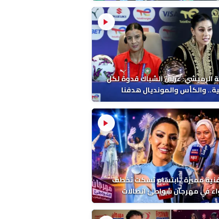
 الرميشي: غزلان الشباك قدوة لكل
ة.. والكأس والمونديال هدفنا
فنية مميزة.. ابتسام تسكت تخطف
اء في مهرجان شواطئ اتصالات
ب بالمضيق