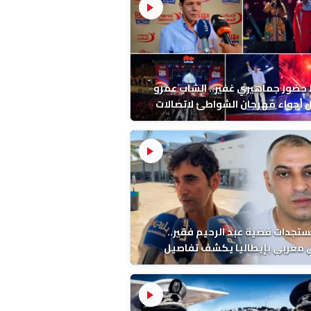
ضور جماهيري غفير.. الشاب عمرو
أجواء مهرجان الشواطئ لاتصالات
ب بطنجة
ستجدات قضية عبد الرحيم فقير..
 مغربي بإيطاليا يكشف تفاصيل
ة ونتائج التشريح