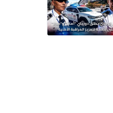
 الوطني يطلق دوريتي "أمان" و"مدار"
تين بطنجة لتعزيز المراقبة الأمنية