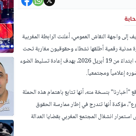
حابة
إلى واجهة النقاش العمومي، أعلنت الرابطة المغربية
وسط ح
يشعل 
رة مدنية رقمية أطلقها نشطاء وحقوقيون مغاربة تحت
المغر
شعار "أسبوع المعتقل"، والتي انطلقت ابتداءً من 19 أبريل 2026، بهدف إعادة تسليط الضوء
ه إعلامياً ومجتمعياً.
 "أخبارنا" بنسخة منه، أنها تتابع باهتمام هذه الحملة
آخر م
وع"، مؤكدة أنها تندرج في إطار ممارسة الحقوق
نقابي
الوفا
 استمرار انشغال المجتمع المغربي بقضايا العدالة