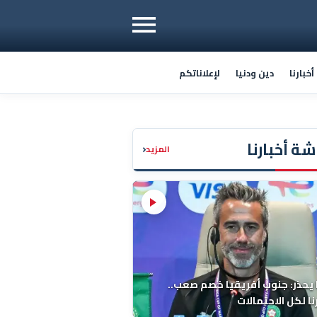
خبارنا
دين ودنيا
لإعلاناتكم
ة أخبارنا
‹
المزيد
 يحذر: جنوب أفريقيا خصم صعب..
ا لكل الاحتمالات