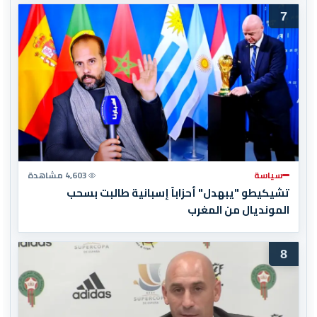
7
سياسة
4,603 مشاهدة
تشيكيطو "يبهدل" أحزاباً إسبانية طالبت بسحب
المونديال من المغرب
8