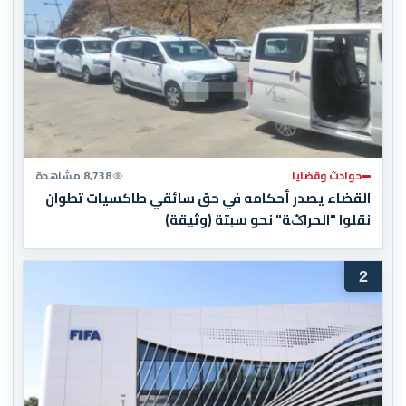
حوادث وقضايا
8,738 مشاهدة
القضاء يصدر أحكامه في حق سائقي طاكسيات تطوان
نقلوا "الحراݣة" نحو سبتة (وثيقة)
2