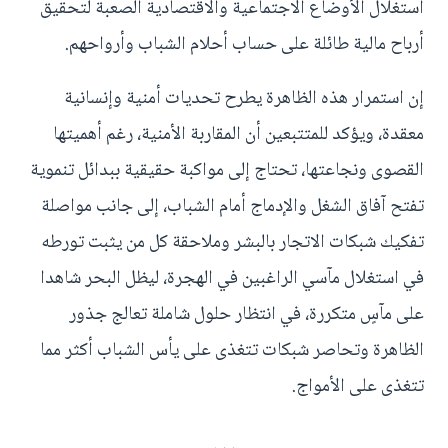
استغلال الأوضاع الاجتماعية والاقتصادية الصعبة لتحقيق
أرباح مالية طائلة على حساب أحلام الشباب وأرواحهم.
إن استمرار هذه الظاهرة يطرح تحديات أمنية وإنسانية
معقدة، ويؤكد للمتتبعين أن المقاربة الأمنية، رغم أهميتها
القصوى ونجاعتها، تحتاج إلى مواكبة حقيقية ببدائل تنموية
تفتح آفاق الشغل والإدماج أمام الشباب، إلى جانب مواصلة
تفكيك شبكات الاتجار بالبشر وملاحقة كل من يثبت تورطه
في استغلال مآسي الراغبين في الهجرة، ليظل البحر شاهدا
على مآسٍ متكررة، في انتظار حلول شاملة تعالج جذور
الظاهرة وتحاصر شبكات تتغذى على يأس الشباب أكثر مما
تتغذى على الأمواج.