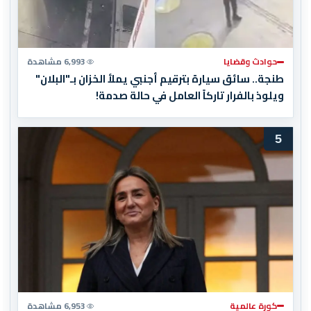
حوادث وقضايا
6,993 مشاهدة
طنجة.. سائق سيارة بترقيم أجنبي يملأ الخزان بـ"البلان"
ويلوذ بالفرار تاركاً العامل في حالة صدمة!
5
كورة عالمية
6,953 مشاهدة