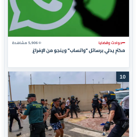
حوادث وقضايا
5,906 مشاهدة
مكترٍ يدلي برسائل "واتساب" وينجو من الإفراغ
10