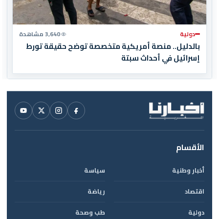
دولية
3,640 مشاهدة
بالدليل.. منصة أمريكية متخصصة توضح حقيقة تورط
إسرائيل في أحداث سبتة
الأقسام
أخبار وطنية
سياسة
اقتصاد
رياضة
دولية
طب وصحة