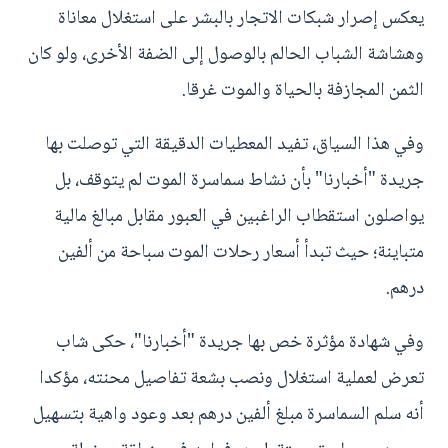
يعكس إصرار شبكات الاتجار بالبشر على استغلال معاناة
وهشاشة الشباب الحالم بالوصول إلى الضفة الأخرى، ولو كان
الثمن المجازفة بالحياة والموت غرقا.
وفي هذا السياق، تفيد المعطيات الدقيقة التي توصلت بها
جريدة "أخبارنا" بأن نشاط سماسرة الموت لم يتوقف، بل
يواصلون استقطاب الراغبين في العبور مقابل مبالغ مالية
متباينة؛ حيث تبدأ أسعار رحلات الموت سباحة من ألفين
درهم.
وفي شهادة مؤثرة خص بها جريدة "أخبارنا"، حكى شاب
تعرض لعملية استغلال ونصب بشعة تفاصيل محنته، مؤكدا
أنه سلم السماسرة مبلغ ألفين درهم بعد وعود واهية بتسهيل