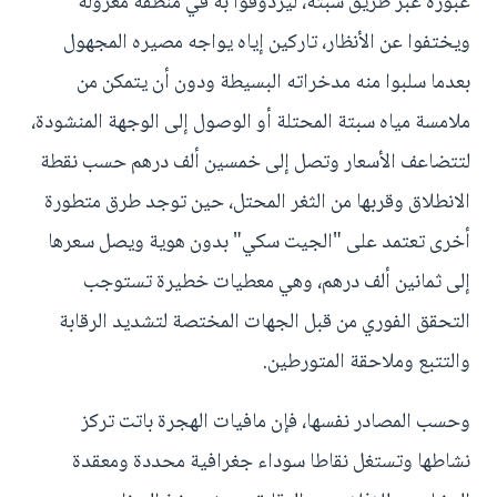
عبوره عبر طريق سبتة، ليردوفوا به في منطقة معزولة
ويختفوا عن الأنظار، تاركين إياه يواجه مصيره المجهول
بعدما سلبوا منه مدخراته البسيطة ودون أن يتمكن من
ملامسة مياه سبتة المحتلة أو الوصول إلى الوجهة المنشودة،
لتتضاعف الأسعار وتصل إلى خمسين ألف درهم حسب نقطة
الانطلاق وقربها من الثغر المحتل، حين توجد طرق متطورة
أخرى تعتمد على "الجيت سكي" بدون هوية ويصل سعرها
إلى ثمانين ألف درهم، وهي معطيات خطيرة تستوجب
التحقق الفوري من قبل الجهات المختصة لتشديد الرقابة
والتتبع وملاحقة المتورطين.
وحسب المصادر نفسها، فإن مافيات الهجرة باتت تركز
نشاطها وتستغل نقاطا سوداء جغرافية محددة ومعقدة