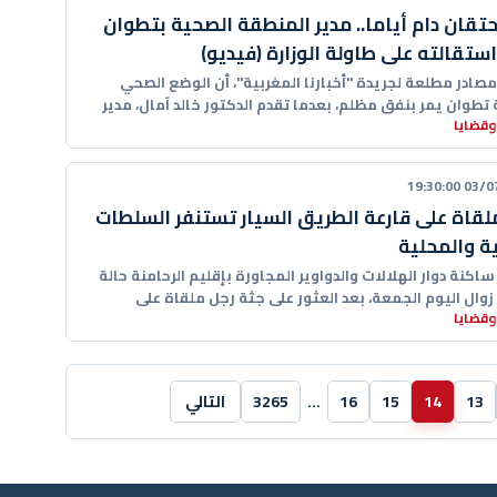
حتقان دام أياما.. مدير المنطقة الصحية بتطوان
ستقالته على طاولة الوزارة (فيديو)
مصادر مطلعة لجريدة "أخبارنا المغربية"، أن الوضع الصحي
 تطوان يمر بنفق مظلم، بعدما تقدم الدكتور خالد آمال، مدير
وقضايا
03/07/20
لقاة على قارعة الطريق السيار تستنفر السلطات
ية والمحلية
كنة دوار الهلالات والدواوير المجاورة بإقليم الرحامنة حالة
زوال اليوم الجمعة، بعد العثور على جثة رجل ملقاة على
وقضايا
13
14
15
16
…
3265
التالي