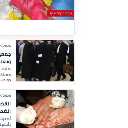
حوادث وقضايا
26 22:49:00
جمعية
وتعلن 
صعّدت 
معلنة 
حوادث 
مفتوح
26 17:24:00
القضا
الضما
أصدرت ا
بأحقية