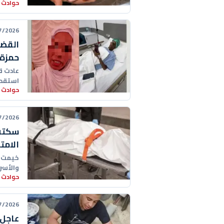
حوادث 
26 23:42:00
القضي
حمزة 
عادت ق
استقطب
حوادث 
26 21:18:00
سكتة 
الامت
خيمت أ
والأسر
حوادث 
26 19:55:00