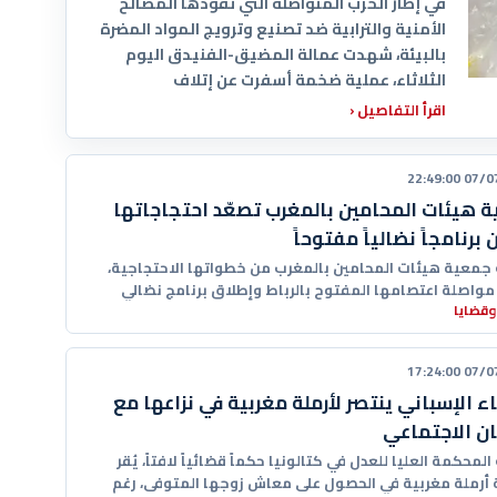
في إطار الحرب المتواصلة التي تقودها المصالح
الأمنية والترابية ضد تصنيع وترويج المواد المضرة
بالبيئة، شهدت عمالة المضيق-الفنيدق اليوم
الثلاثاء، عملية ضخمة أسفرت عن إتلاف
اقرأ التفاصيل
‹
07/07/20
 هيئات المحامين بالمغرب تصعّد احتجاجاتها
برنامجاً نضالياً مفتوحاً
جمعية هيئات المحامين بالمغرب من خطواتها الاحتجاجية،
مواصلة اعتصامها المفتوح بالرباط وإطلاق برنامج نضالي
وقضايا
، في خطوة تعكس
07/07/20
ء الإسباني ينتصر لأرملة مغربية في نزاعها مع
ن الاجتماعي
لمحكمة العليا للعدل في كتالونيا حكماً قضائياً لافتاً، يُقر
 أرملة مغربية في الحصول على معاش زوجها المتوفى، رغم