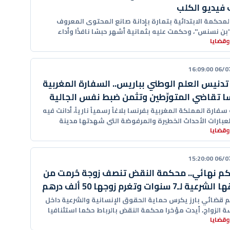
فيديو الكلب
محكمة الابتدائية بتمارة بإدانة صانع المحتوى المعروف
بن نسنس"، وحكمت عليه بثمانية أشهر حبسًا نافذًا وأداء
وقضايا
الية،
06/07/20
دنيس العلم الوطني بباريس.. السفارة المغربية
ا تقاضي المتورِّطين وتثمن ضبط نفس الجالية
فارة المملكة المغربية بفرنسا بلاغاً رسمياً نارياً، أدانت فيه
لعبارات الأحداث الخطيرة والمرفوضة التي شهدتها مدينة
وقضايا
لييه الفرنسية
06/07/20
م نهائي.. محكمة النقض تنصف زوجة حُرمت من
ة لـ7 سنوات وتغرم زوجها 50 ألف درهم
 قضائي بارز يكرس حماية الحقوق الإنسانية والشرعية داخل
الزواج، أيدت مؤخرا محكمة النقض بالرباط حكما استئنافيا
وقضايا