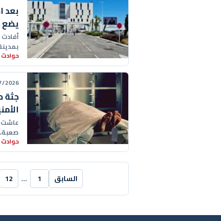
بعد ا
يضع ا
أفادت 
بمدينة
حوادث 
26 19:30:00
جثة م
الأمن
عاشت سا
صعبة، 
حوادث 
السابق
1
…
12