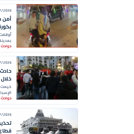
26 01:10:00
أمن ط
بكورن
أوقفت 
بمدينة
حوادث 
26 15:26:00
حادث 
خلال 
الإسبان
حوادث 
26 11:21:00
تحذير
قطاع 