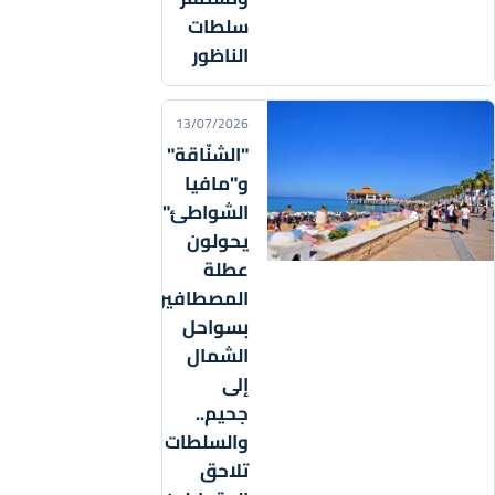
سلطات
الناظور
13/07/2026
"الشنّاقة"
و"مافيا
الشواطئ"
يحولون
عطلة
المصطافين
بسواحل
الشمال
إلى
جحيم..
والسلطات
تلاحق