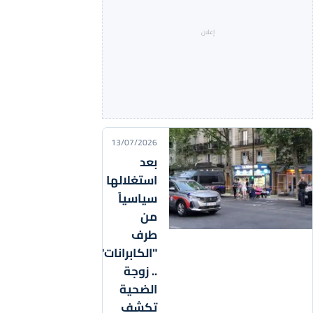
13/07/2026
بعد
استغلالها
سياسياً
من
طرف
"الكابرانات"
.. زوجة
الضحية
تكشف