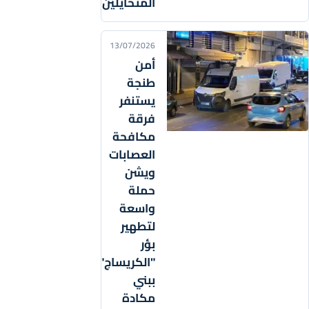
المتحايلين
13/07/2026
أمن
طنجة
يستنفر
فرقة
مكافحة
العصابات
ويشن
حملة
واسعة
لتطهير
بؤر
"الكريساج"
ببني
مكادة