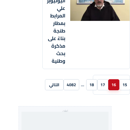
اليوتيوبر
علي
المرابط
بمطار
طنجة
بناءً على
مذكرة
بحث
وطنية
15
16
17
18
…
4082
التالي