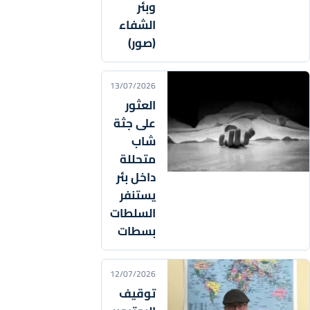
وبئر
الشفاء
(صور)
13/07/2026
العثور
على جثة
شاب
متحللة
داخل بئر
يستنفر
السلطات
بسطات
12/07/2026
توقيف