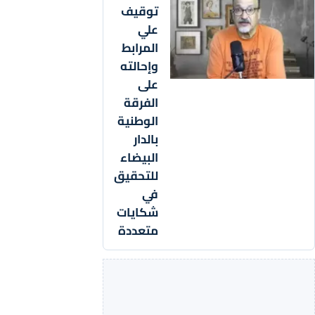
توقيف
علي
المرابط
وإحالته
على
الفرقة
الوطنية
بالدار
البيضاء
للتحقيق
في
شكايات
متعددة