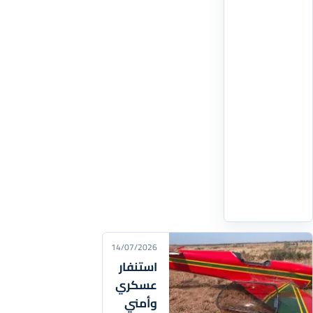
الصحة،
مسؤولية
وفاة
سيدة
أثناء
الولادة
بمستشفى
عمومي
سنة
2023،
اقرأ
التفاصيل
‹
14/07/2026
استنفار
عسكري
وأمني