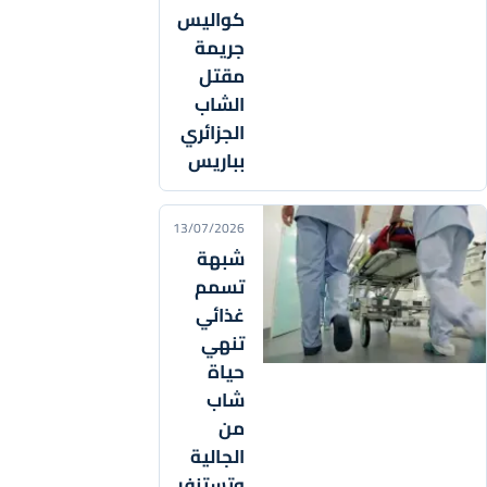
كواليس
جريمة
مقتل
الشاب
الجزائري
بباريس
13/07/2026
شبهة
تسمم
غذائي
تنهي
حياة
شاب
من
الجالية
وتستنفر