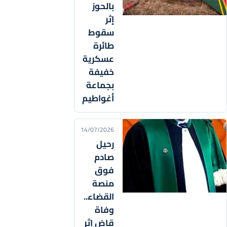
بالحوز
إثر
سقوط
طائرة
عسكرية
خفيفة
بجماعة
أغواطيم
14/07/2026
رحيل
صادم
فوق
منصة
القضاء..
وفاة
قاض إثر