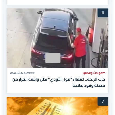
6
حوادث وقضايا
4,299 مشاهدة
جاب الربحة.. اعتقال "مول الأودي" بطل واقعة الفرار من
محطة وقود بطنجة
7