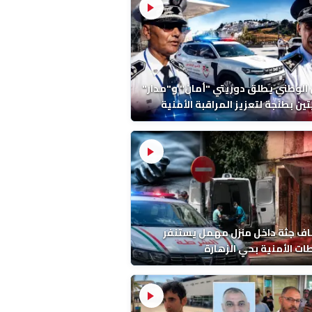
 الوطني يطلق دوريتي "أمان" و"مدار"
تين بطنجة لتعزيز المراقبة الأمنية
ف جثة داخل منزل مهمل يستنفر
ات الأمنية بحي الزهارة