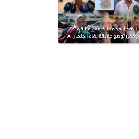
ب مطار محمد الخامس:عائلة عبد
الرحيم فقير توضح حقيقة بقاء الجثمان 90
 قبل إعادته إلى المغرب