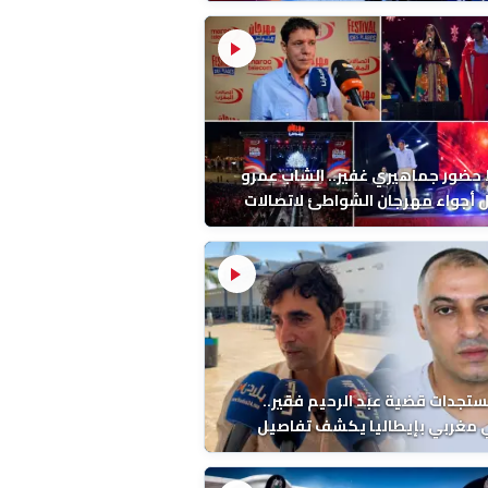
ب بالمضيق
ضور جماهيري غفير.. الشاب عمرو
أجواء مهرجان الشواطئ لاتصالات
ب بطنجة
ستجدات قضية عبد الرحيم فقير..
 مغربي بإيطاليا يكشف تفاصيل
ة ونتائج التشريح