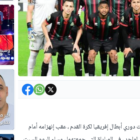
المغر
وسط ح
يشعل 
المغر
آخر م
نقابي
وري أبطال إفريقيا لكرة القدم ، عقب إنهزامه أمام
الوفا
واحد ، في المباراة التي جمعتهما ، مساء اليوم السبت