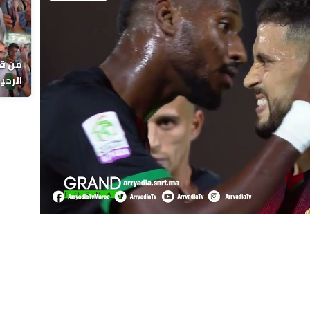
Play
Video
من قل
يوماً