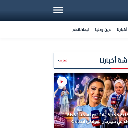
خبارنا
دين ودنيا
لإعلاناتكم
ة أخبارنا
‹
المزيد
فنية مميزة.. ابتسام تسكت تخطف
اء في مهرجان شواطئ اتصالات