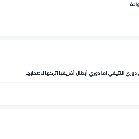
وادة
ري النتيفي اما دوري أبطال أفريقيا اتركها لاصحابها