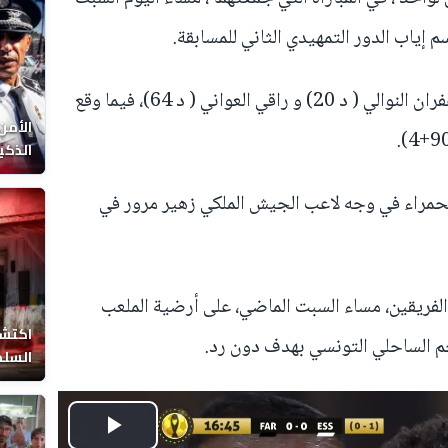
 إياب الدور التمهيدي الثاني للمسابقة.
وسجل هدفي النجم الساحلي كل من غفران النوالي ( د 20) و راقي العواني ( د 64)، فيما وقع
الأمن
الذكي
الحمراء في وجه لاعب الجيش الملكي زهير مرور في
الفريقين، مساء السبت الماضي، على أرضية الملعب
اكتشا
جم الساحلي التونسي بهدف دون رد.
السلط