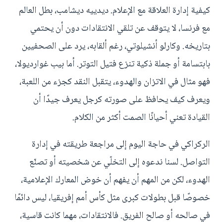
كيفية إدارة العلاقة مع الإعلام. ديدييه ديشامب، بطل العالم
مع فرنسا، لا يتوقف عن تلقي الانتقادات دون أن يحتمي
بتاريخه. وكارلو أنشيلوتي، رغم ألقابه، يرد على الصحفيين
بابتسامة أو جملة ذكية تنزع فتيل التوتر. أما بيب غوارديولا،
فهو مثال في الاتزان والهدوء، يتقبل النقد كجزء من اللعبة،
ويعرف كيف يحافظ على صورته كرجل يعرف جيدًا أن
القيادة تعني أحيانًا الصمت أكثر من الكلام.
الركراكي في حاجة اليوم إلى مراجعة طريقته في إدارة
التواصل. لسنا ندعوه إلى التخلّي عن شخصيته أو تصنّع
الهدوء، لكن من المهم أن يفهم أن خوض المعارك الإعلامية،
خصوصًا قبل بطولات كبرى مثل كأس أمم إفريقيا، ليس دائمًا
في صالحه أو صالح الفريق. فالانتقادات، مهما كانت قاسية،