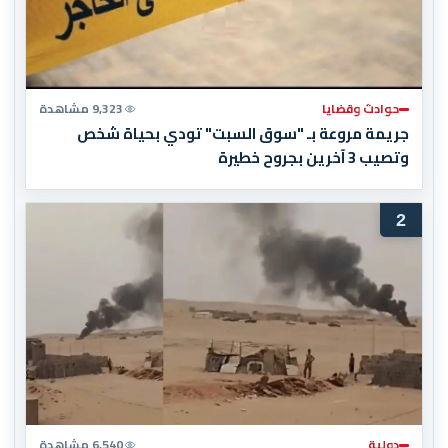
حوادث وقضايا
9,323 مشاهدة
جريمة مروعة بـ "سوق السبت" تودي بحياة شخص
وتصيب 3 آخرين بجروح خطيرة
2
دولية
6,540 مشاهدة