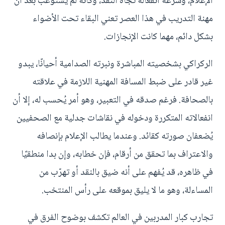
الإعلام، وسرعة انفعاله تجاه النقد، وكأنه لم يستوعب بعد أن
مهنة التدريب في هذا العصر تعني البقاء تحت الأضواء
بشكل دائم، مهما كانت الإنجازات.
الركراكي بشخصيته المباشرة ونبرته الصدامية أحيانًا، يبدو
غير قادر على ضبط المسافة المهنية اللازمة في علاقته
بالصحافة. فرغم صدقه في التعبير، وهو أمر يُحسب له، إلا أن
انفعالاته المتكررة ودخوله في نقاشات جدلية مع الصحفيين
يُضعفان صورته كقائد. وعندما يطالب الإعلام بإنصافه
والاعتراف بما تحقق من أرقام، فإن خطابه، وإن بدا منطقيًا
في ظاهره، قد يُفهم على أنه ضيق بالنقد أو تهرّب من
المساءلة، وهو ما لا يليق بموقعه على رأس المنتخب.
تجارب كبار المدربين في العالم تكشف بوضوح الفرق في