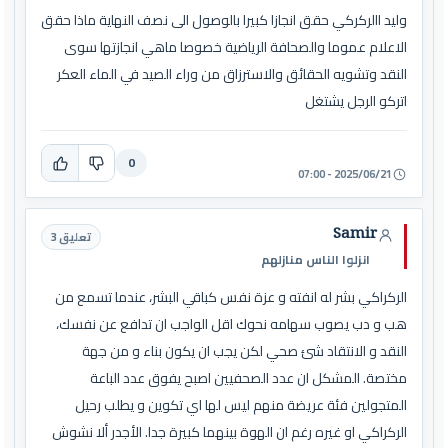
وليد االركركي حقق انجازا كبيرا بالوصول الى نصف النهاية ماذا حقق
الاعلام عموما والصحافة الرياضية خصوصا ماهي انجازتها سوى
النقد وتشويه الحقائق والاسترزاق من وراء الصيد في الماء العكر
اتركو الرجل يشتغل
0
2025/06/21 - 07:00
Samir
تعليق 3
انزلوا الناس منازلهم
الركراكي بشر له انفته و عزة نفس كباقي البشر، عندما تسمع من
هب و دب يصوب سهامه نحوك اقل الواجب ان تدافع عن نفسك،
النقد و الانتقاد شئ صحي لكن يجب ان يكون بناء و من جهة
مختصة. المشكل ان عدد الصحفيين اصبح يفوق عدد الباعة
المتجولين فئة عريضة منهم ليس لها اي تكوين و يطلب رحيل
الركراكي او غيره رغم ان الهوة بينهما كبيرة جدا. الأجدر ألا نشوش