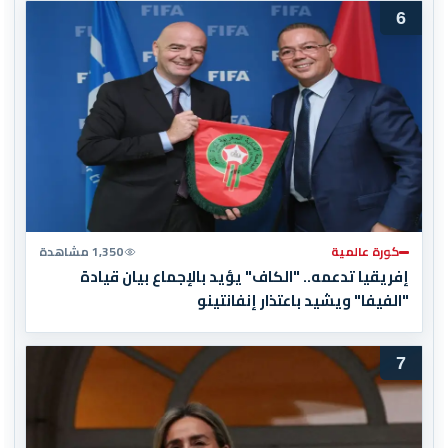
6
كورة عالمية
1,350 مشاهدة
إفريقيا تدعمه.. "الكاف" يؤيد بالإجماع بيان قيادة
"الفيفا" ويشيد باعتذار إنفانتينو
7