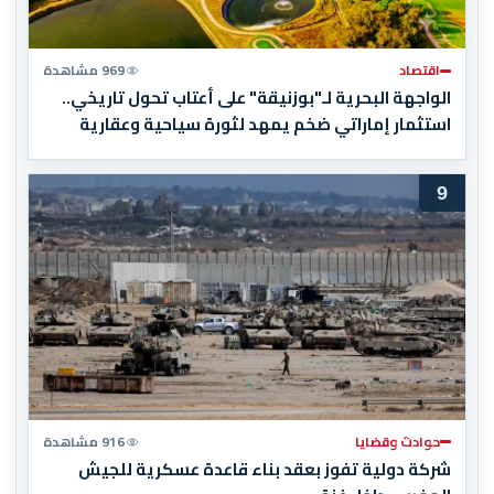
اقتصاد
969 مشاهدة
الواجهة البحرية لـ"بوزنيقة" على أعتاب تحول تاريخي..
استثمار إماراتي ضخم يمهد لثورة سياحية وعقارية
9
حوادث وقضايا
916 مشاهدة
شركة دولية تفوز بعقد بناء قاعدة عسكرية للجيش