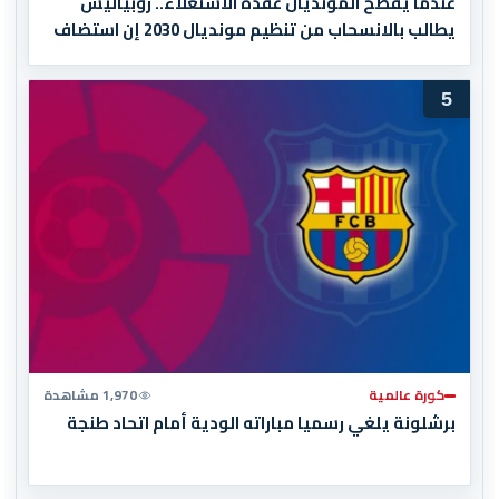
عندما يفضح المونديال عقدة الاستعلاء.. روبياليس
يطالب بالانسحاب من تنظيم مونديال 2030 إن استضاف
المغرب المباراة النهائية!
5
كورة عالمية
1,970 مشاهدة
برشلونة يلغي رسميا مباراته الودية أمام اتحاد طنجة