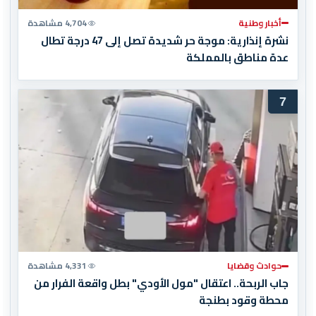
أخبار وطنية
4,704 مشاهدة
نشرة إنذارية: موجة حر شديدة تصل إلى 47 درجة تطال
عدة مناطق بالمملكة
7
حوادث وقضايا
4,331 مشاهدة
جاب الربحة.. اعتقال "مول الأودي" بطل واقعة الفرار من
محطة وقود بطنجة