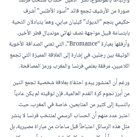
وارتباطاً بالموضوع، نشر "أدمين" حساب منتخب فرنسا
صورة من الأرشيف تجمع قائد "أسود الأطلس" أشرف
حكيمي بنجم "الديوك" كيليان مبابي، وهما يتبادلان التحية
بابتسامة قبيل مواجهة نصف نهائي مونديال قطر الأخير،
وأرفقها بعبارة "Bromance"، التي تعني الصداقة الأخوية
الوثيقة بين رجلين، في إشارة إلى العلاقة المميزة التي تجمع
اللاعبين، مرفقة بعلمي فرنسا والمغرب ورمز المصافحة.
ورغم أن المنشور يبدو احتفاءً بعلاقة شخصية تجمع اثنين
من أبرز نجوم كرة القدم العالمية، فإن توقيته لم يكن عادياً
بالنسبة إلى كثير من المتابعين، خاصة في المغرب، حيث
اعتبر عدد منهم أن الحساب الرسمي لمنتخب فرنسا لا ينشر
مثل هذه الرسائل اعتباطاً قبل ساعات من مباراة مصيرية، بل