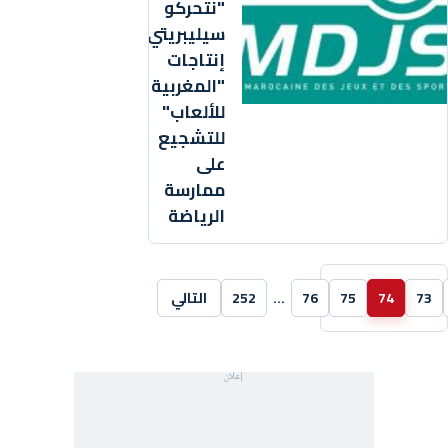
"نتحركو
سيليبريتي"...آخر
إنتاجات
"المغربية
للألعاب"
للتشجيع
على
ممارسة
الرياضة
73
74
75
76
…
252
التالي