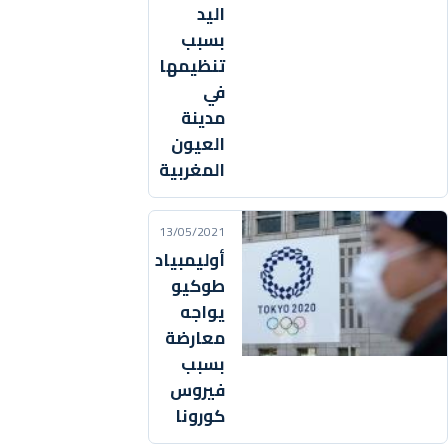
اليد
بسبب
تنظيمها
في
مدينة
العيون
المغربية
13/05/2021
أوليمبياد
طوكيو
يواجه
معارضة
بسبب
فيروس
كورونا