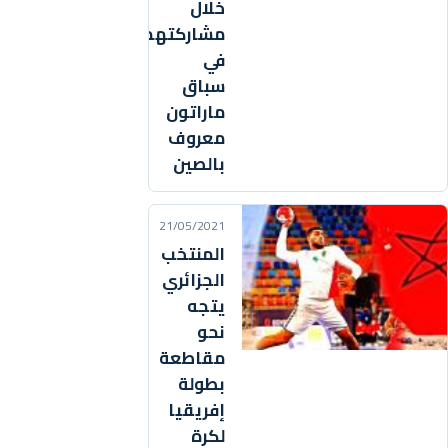
خلال
مشاركتهم
في
سباق
ماراتون
معروف
بالصين
21/05/2021
المنتخب
الجزائري
يتجه
نحو
مقاطعة
بطولة
إفريقيا
لكرة