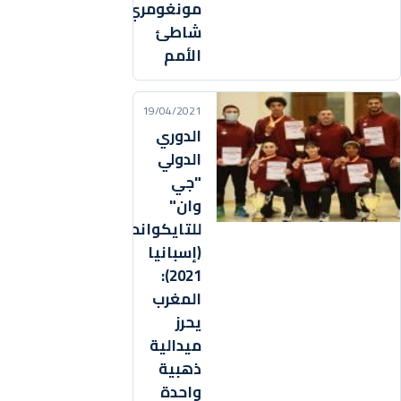
مونغومري
شاطئ
الأمم
19/04/2021
الدوري
الدولي
"جي
وان"
للتايكواندو
(إسبانيا
2021):
المغرب
يحرز
ميدالية
ذهبية
واحدة