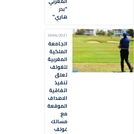
المغربي
"بدر
هاري"
26/04/2021
الجامعة
الملكية
المغربية
للغولف
تعلق
تنفيذ
اتفاقية
الاهداف
الموقعة
مع
مسالك
غولف