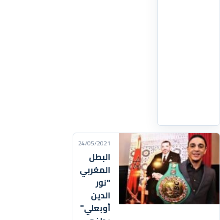
أنه
"تهديد
للصحة"،
في
وقت
تشهد
فيه
البلاد
اقرأ
التفاصيل
‹
24/05/2021
البطل
المغربي
"نور
الدين
أوبعلي"