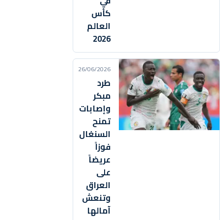
في
كأس
العالم
2026
26/06/2026
طرد
مبكر
وإصابات
تمنح
السنغال
فوزاً
عريضاً
على
العراق
وتنعش
آمالها