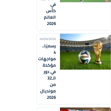
في
كأس
العالم
2026
26/06/2026
رسميًا..
4
مواجهات
مؤكدة
في دور
الـ32
من
مونديال
2026