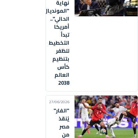
نهاية
"المونديال
الحالي"..
أمريكا
تبدأ
التخطيط
للظفر
بتنظيم
كأس
العالم
2038
27/06/2026
"الفار"
يُنقذ
مصر
من