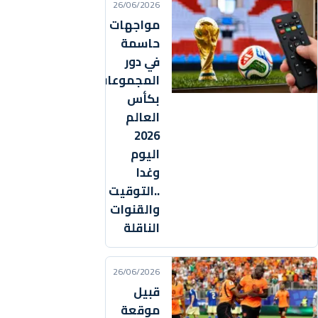
26/06/2026
مواجهات
حاسمة
في دور
المجموعات
بكأس
العالم
2026
اليوم
وغدا
..التوقيت
والقنوات
الناقلة
26/06/2026
قبيل
موقعة