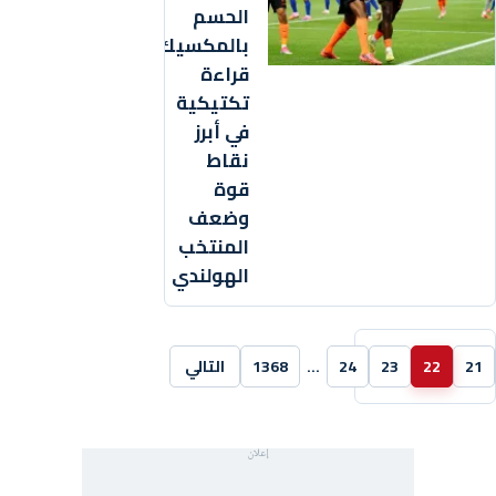
الحسم
بالمكسيك..
قراءة
تكتيكية
في أبرز
نقاط
قوة
وضعف
المنتخب
الهولندي
21
22
23
24
…
1368
التالي