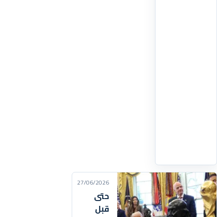
واسعاً
وهستيريا
على
منصات
التواصل
الاجتماعي
وفي
كبريات
الصحف
العالمية،
بعد
اقرأ
التفاصيل
‹
27/06/2026
حتى
قبل