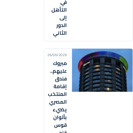
في
التأهل
إلى
الدور
الثاني
26/06/2026
مبروك
عليهم..
فندق
إقامة
المنتخب
المصري
يضيء
بألوان
قوس
قزح