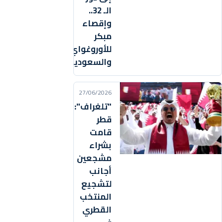
الـ 32..
وإقصاء
مبكر
للأوروغواي
والسعودية!
27/06/2026
"تلغراف":
قطر
قامت
بشراء
مشجعين
أجانب
لتشجيع
المنتخب
القطري