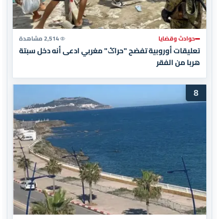
حوادث وقضايا
2,514 مشاهدة
تعليقات أوروبية تفضح "حراݣ" مغربي ادعى أنه دخل سبتة
هربا من الفقر
8