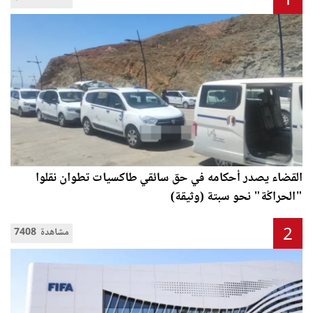
1
القضاء يصدر أحكامه في حق سائقي طاكسيات تطوان نقلوا
"الحراݣة" نحو سبتة (وثيقة)
2
7408 مشاهدة