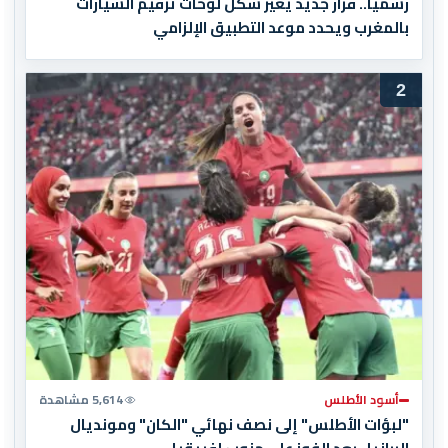
رسميا.. قرار جديد يغير شكل لوحات ترقيم السيارات
بالمغرب ويحدد موعد التطبيق الإلزامي
2
أسود الأطلس
5,614 مشاهدة
"لبؤات الأطلس" إلى نصف نهائي "الكان" ومونديال