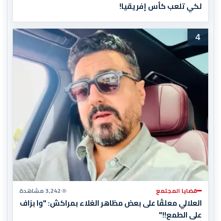
لكي تلعب كأس إفريقيا!
4
قضايا المجتمع
3,242 مشاهدة
العلالي معلقًا على بعض مظاهر الغلاء بمراكش: "وا بزاف
على الطمع!!"