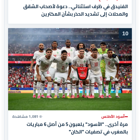
الفنيدق في ظرف استثنائي.. دعوة لأصحاب الشقق
والمحلات إلى تشديد الحذر بشأن المكترين
10
أسود الأطلس
1,081 مشاهدة
مرة أخرى.. "الأسود" يلعبون 5 من أصل 6 مباريات
بالمغرب في تصفيات "الكان"