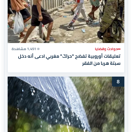
حوادث وقضايا
1,451 مشاهدة
تعليقات أوروبية تفضح "حراݣ" مغربي ادعى أنه دخل
سبتة هربا من الفقر
8