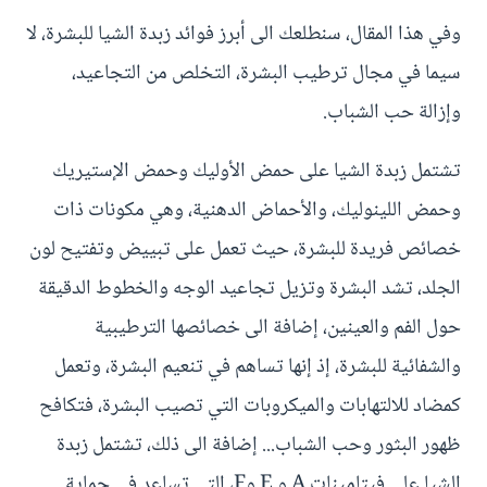
وفي هذا المقال، سنطلعك الى أبرز فوائد زبدة الشيا للبشرة، لا
سيما في مجال ترطيب البشرة، التخلص من التجاعيد،
وإزالة حب الشباب.
تشتمل زبدة الشيا على حمض الأوليك وحمض الإستيريك
وحمض اللينوليك، والأحماض الدهنية، وهي مكونات ذات
خصائص فريدة للبشرة، حيث تعمل على تبييض وتفتيح لون
الجلد، تشد البشرة وتزيل تجاعيد الوجه والخطوط الدقيقة
حول الفم والعينين، إضافة الى خصائصها الترطيبية
والشفائية للبشرة، إذ إنها تساهم في تنعيم البشرة، وتعمل
كمضاد للالتهابات والميكروبات التي تصيب البشرة، فتكافح
ظهور البثور وحب الشباب... إضافة الى ذلك، تشتمل زبدة
الشيا على فيتامينات A و E وF، التي تساعد في حماية