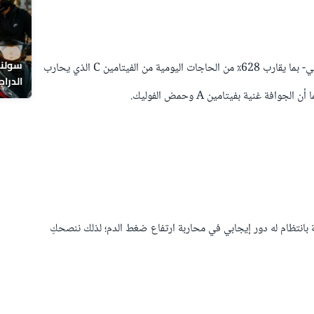
سولنا 
إن تناول وجبة من الجوافة يمد جسمكِ – سيدتي- بما يقارب 628٪ من الحاجات اليومية من الفيتامين C الذي يحارب
الدراج
ة غنية بفيتامين A وحمض الفوليك.
 بانتظام له دور إيجابي في محاربة ارتفاع ضغط الدم؛ لذلك ننصحكِ