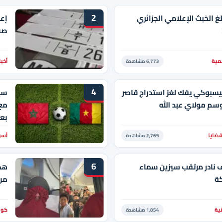
2
لغ الخبث الإعلامي الجزائري
إعل
صف
مية
أخبا
6,773 مشاهدة
4
يسبوكي يفك لغز استدراج قاصر
سيد
سم مولاي عبد الله
مع
بعد
قضايا
أسو
2,769 مشاهدة
6
نادر مرتقب سيزين سماء
هكذ
ة
من 
نية
كور
1,854 مشاهدة