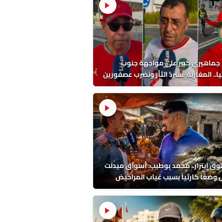
 جماهيري كبير على مواجهة جنوب
ا.. المغاربة: سنردّ الثأر ونضرب عصفورين
احد!
ق إيتزار.. محمد بوطيب: أسواق ميدلت
وضعاً كارثياً بسبب غياب المراحيض