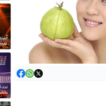
الاعت
الستا
غفيرة 
تحت أ
بالتأه
تصريح