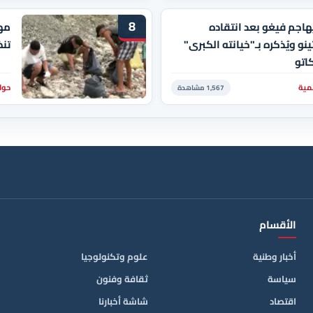
8
ُهاجم فيغو بعد انتقاده
مه
ينو ويُذكره بـ"خيانته الكبرى"
تن
كاتو
مية
حوا
1,567 مشاهدة
الأقسام
أخبار وطنية
علوم وتكنولوجيا
سياسة
ثقافة وفنون
اقتصاد
شاشة أخبارنا