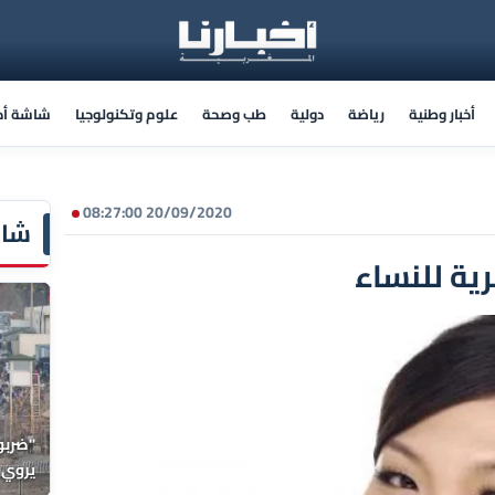
أخبار وطنية
رياضة
دولية
طب وصحة
علوم وتكنولوجيا
شاشة أخب
20/09/2020 08:27:00
شاش
ية للنساء
"ضربون
يروي 