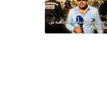
الناس.. شنو رأيكم فالحملة الأمنية على
ات النارية؟