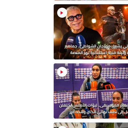
داءات الصادمة
تي يشعل مهرجان الشواطئ.. جماهير
وليلة فنية استثنائية تهز المنصة
نغام الموسيقى.. لبؤات الأطلس يحتفلن
ل إلى نصف نهائي الكان وهذه أبرز
اتهن