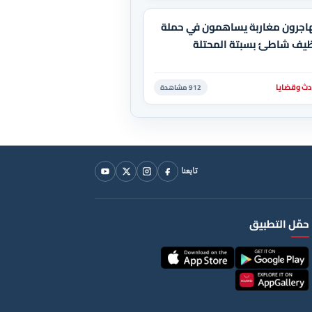
اجرون مغاربة يساهمون في حملة
ظيف شاطئ بسبتة المحتلة
دث وقضايا
912 مشاهدة
تابعنا
حمّل التطبيق