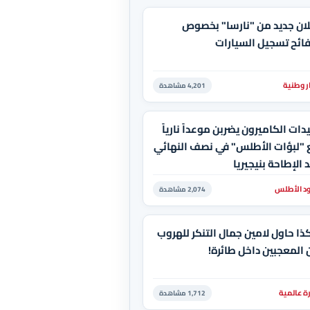
ان جديد من "نارسا" بخصوص
ائح تسجيل السيارات
ر وطنية
4,201 مشاهدة
ات الكاميرون يضربن موعداً نارياً
 "لبؤات الأطلس" في نصف النهائي
 الإطاحة بنيجيريا
د الأطلس
2,074 مشاهدة
ا حاول لامين جمال التنكر للهروب
المعجبين داخل طائرة!
ة عالمية
1,712 مشاهدة