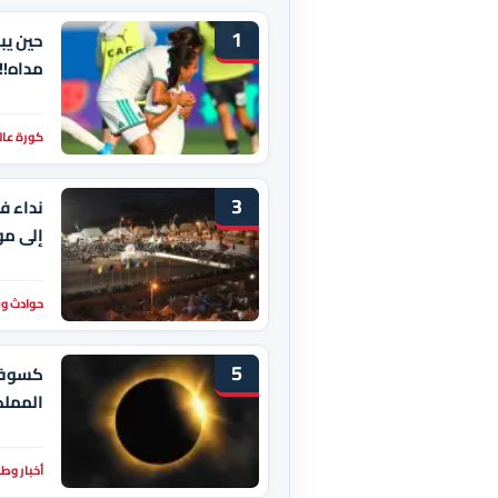
1
حين يب
مداه!!
كورة عال
3
نداء ف
إلى مو
حوادث و
5
كسوف 
المملك
أخبار وط