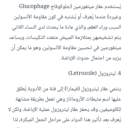
يُستخدم عقار ميتفورمين (جلوكوفاج Glucophage
وغيره) عندما يُعرف أو يُشتبه في كون مقاومة الأنسولين
السبب وراء العقم، والذي عادة ما يحدث لدى النساء اللاتي
يتم تشخيصهن بمتلازمة المبيض متعدد التكيسات، ويساعد
ميتفورمين في تحسين مقاومة الأنسولين، وهو ما يمكن أن
يزيد من احتمال حدوث الإباضة.
4. ليتروزول (Letrozole)
ينتمي عقار ليتروزول (فيمارا) إلى فئة من الأدوية يُطلق
عليها اسم مثبطات الأروماتاز وهي تعمل بطريقة مشابهة
للكلوميفين، وقد يحفز عقار ليتروزول عملية الإباضة، ولكن لا
يُعرف بعد تأثير هذا الدواء على مراحل الحمل المبكرة، لذا