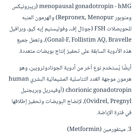
menopausal gonadotropin - hMG (ريبرونيكس
ومنوبور Repronex, Menopur) والهرمون المنبه
للحويصلات FSH (جونال إف، وفوليستيم إيه كيو، وبرافيل
Gonal-F, Follistim AQ, Bravelle)، وتعمل جميع
هذه الأدوية السابقة على تحفيز إنتاج بويضات متعددة.
أيضًا يُستخدم نوع آخر من أدوية الجونادوتروبين، وهو
هرمون موجهة الغدد التناسلية المشيمائية البشري human
chorionic gonadotropin (أوفيدريل وبريجنيل
Ovidrel, Pregnyl)، لإنضاج البويضات وتحفيز إطلاقها
في فترة الإباضة.
3. ميتفورمين (Metformin)