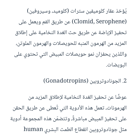
يُؤخذ عقار كلوميفين سترات (كلوميد، وسيروفين)
(Clomid, Serophene) عن طريق الفم ويعمل على
تحفيز الإباضة عن طريق حث الغدة النخامية على إطلاق
المزيد من الهرمون المنبه للحويصلات والهرمون الملوتن،
واللذين يحفزان نمو حويصلات المبيض التي تحتوي على
البويضات.
2. الجونادوتروبين (Gonadotropins)
عوضًا عن تحفيز الغدة النخامية لإطلاق المزيد من
الهرمونات، تعمل هذه الأدوية التي تُعطى عن طريق الحقن
على تحفيز المبيض مباشرةً، وتتضمّن هذه المجموعة أدوية
مثل جونادوتروبين انقطاع الطمث البشري human