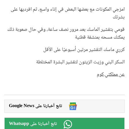
امزجي المكونات مع بعضها البعض في إناء واسع، ثم افرديها على
بشرتك
قومي بتقشير الماسك بعد مرور نصف ساعة، وفي حال صعوبة ذلك
يمكنك مسحه بمنشفة قطنية
كرري ماسك التقشير مرتين أسبوعيًا على الأقل
السكر البني وزيت الزيتون لتقشير البشرة المختلطة
عن مملكتي.كوم
Google News تابع أخبارنا على
Whatsapp تابع أخبارنا على