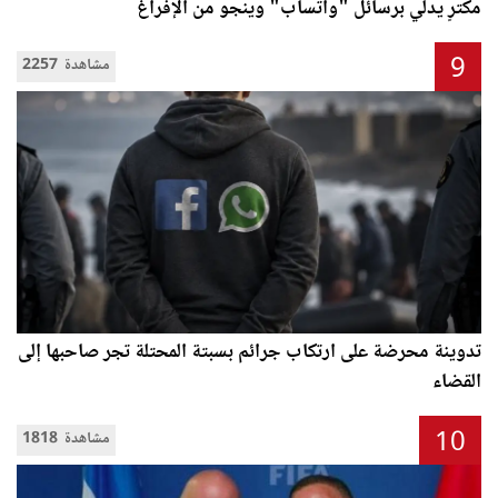
مكترٍ يدلي برسائل "واتساب" وينجو من الإفراغ
9
2257 مشاهدة
تدوينة محرضة على ارتكاب جرائم بسبتة المحتلة تجر صاحبها إلى
القضاء
10
1818 مشاهدة