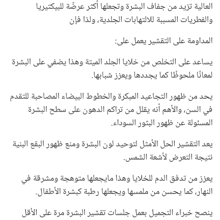
العالية تزيد من جفاف البشرة وتجعلها أكثر عرضًة للبيكتيريا
والفطريات المسببة للالتهابات الجلدية، ولذا فإن
المداومة على التقشير يعمل على:
يساعد على التخلص من خلايا الجلد الميتة وهذا يضفي على البشرة
لمعانًا ملحوظًا كما يجددها ويعزز شبابها.
يحد من ظهور التجاعيد المبكرة والخطوط البيضاء المصاحبة للتقدم
في السن، والأهم أنه يقلل من تراكم الدهون على سطح البشرة
المسئولة عن ظهور البثور السوداء.
يعد التقشير الحل الأمثل لتوحيد لون البشرة ومنع ظهور البقع البنية
نتيجة التعرض لأشعة الشمس.
يعزز من تدفق الدم للخلايا وهذا مايجعلها متوهجة ومشرقة في
النهار، كما يحسن من ملمسها ويجعلها رطبة كبشرة الأطفال.
ينصح خبراء التجميل بعمل جلسات تقشير البشرة مرة على الأقل