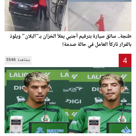
طنجة.. سائق سيارة بترقيم أجنبي يملأ الخزان بـ"البلان" ويلوذ
بالفرار تاركاً العامل في حالة صدمة!
4
5546 مشاهدة