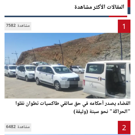
المقالات الأكثر مشاهدة
1
7582 مشاهدة
القضاء يصدر أحكامه في حق سائقي طاكسيات تطوان نقلوا
"الحراݣة" نحو سبتة (وثيقة)
2
6482 مشاهدة