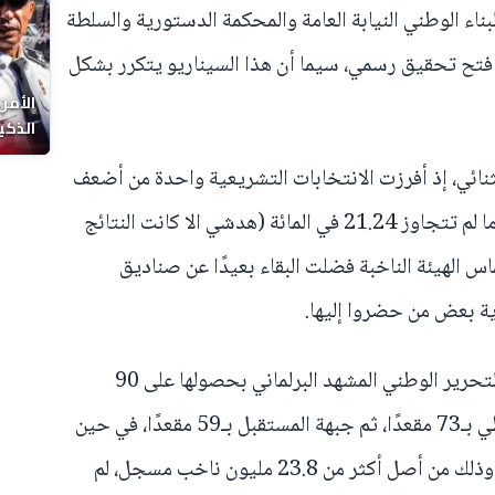
ء الوطني النيابة العامة والمحكمة الدستورية والسلطة
 فتح تحقيق رسمي، سيما أن هذا السيناريو يتكرر بشكل
الأمن
الذكي
ئي، إذ أفرزت الانتخابات التشريعية واحدة من أضعف
نسب المشاركة في تاريخ الجزائر، بعدما لم تتجاوز 21.24 في المائة (هدشي الا كانت النتائج
اس الهيئة الناخبة فضلت البقاء بعيدًا عن صناديق
ية بعض من حضروا إليها.
ووفق النتائج المؤقتة، تصدرت جبهة التحرير الوطني المشهد البرلماني بحصولها على 90
مقعدًا، تلتها التجمع الوطني الديمقراطي بـ73 مقعدًا، ثم جبهة المستقبل بـ59 مقعدًا، في حين
حلت حركة مجتمع السلم بـ43 مقعدًا، وذلك من أصل أكثر من 23.8 مليون ناخب مسجل، لم