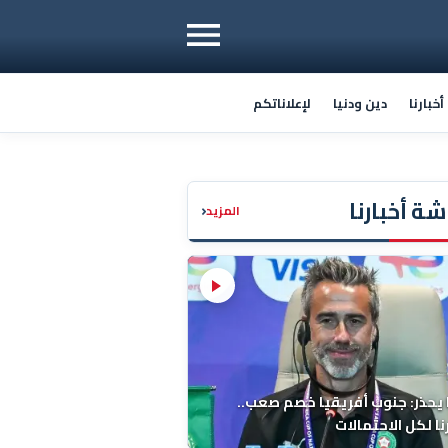
خبارنا
دين ودنيا
لإعلاناتكم
ة أخبارنا
‹
المزيد
 يحذر: جنوب أفريقيا خصم صعب..
ا لكل الاحتمالات