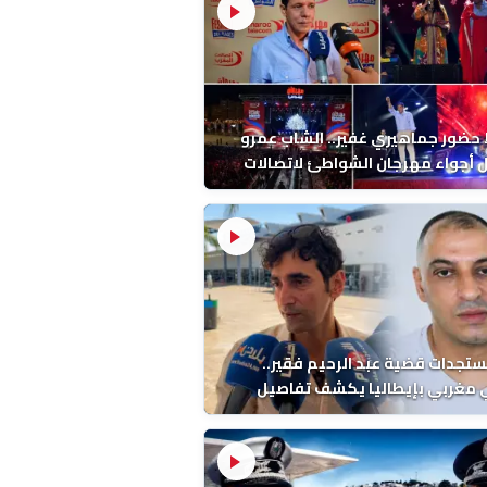
ضور جماهيري غفير.. الشاب عمرو
أجواء مهرجان الشواطئ لاتصالات
ب بطنجة
ستجدات قضية عبد الرحيم فقير..
 مغربي بإيطاليا يكشف تفاصيل
ة ونتائج التشريح