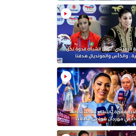
 الرميشي: غزلان الشباك قدوة لكل
ة.. والكأس والمونديال هدفنا
فنية مميزة.. ابتسام تسكت تخطف
اء في مهرجان شواطئ اتصالات
ب بالمضيق