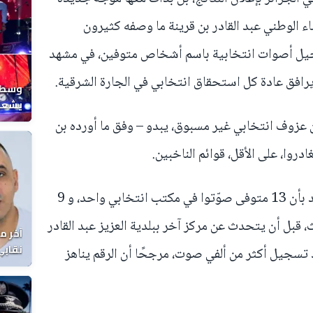
اء الوطني عبد القادر بن قرينة ما وصفه كثيرون
تسجيل أصوات انتخابية باسم أشخاص متوفين، في مشهد
يرافق عادة كل استحقاق انتخابي في الجارة الشرقية.
وسط ح
يشعل 
المغر
 عزوف انتخابي غير مسبوق، يبدو – وفق ما أورده بن
دروا، على الأقل، قوائم الناخبين.
وقال بن قرينة إن معطيات وصلته تفيد بأن 13 متوفى صوّتوا في مكتب انتخابي واحد، و 9
ٍ، و3 في مركز ثالث، قبل أن يتحدث عن مركز آخر ببلدية العزيز عبد القادر
آخر م
نقابي
 تسجيل أكثر من ألفي صوت، مرجحًا أن الرقم يناهز
الوفا