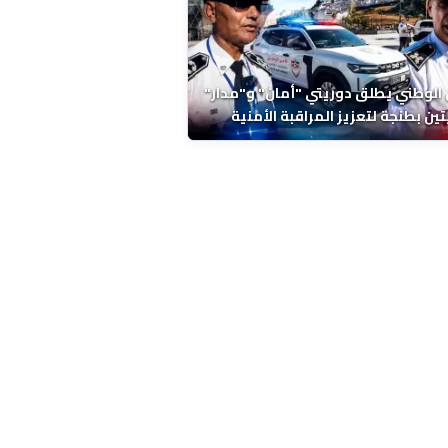
 الوطني يطلق دوريتي "أمان" و"مدار"
تين بطنجة لتعزيز المراقبة الأمنية