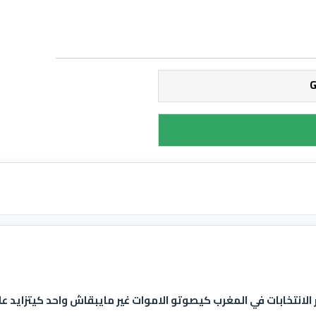
لانتخابات في المغرب كيصوتو الاموات غير مايبقاش واحد كيتزايد على