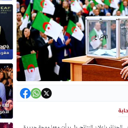
خديجة
مغربي
ليلة 
حابة
الأضو
المغر
في الجزائر بإعلان النتائج، بل بدأت معها موجة جديدة