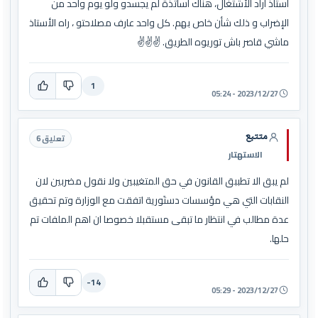
أستاذ اراد الأشتغال، هناك أساتذة لم يجسدو ولو يوم واحد من
الإضراب و ذلك شأن خاص بهم. كل واحد عارف مصلاحتو ، راه الأستاذ
ماشي قاصر باش توريوه الطريق. ✌️✌️✌️
1
2023/12/27 - 05:24
متتبع
تعليق 6
الاستهتار
لم يبق الا تطببق القانون في حق المتغيبين ولا نقول مضربين لان
النقابات التي هي مؤسسات دستَورية اتفقت مع الوزارة وتم تحقيق
عدة مطالب في انتظار ما تبقى مستقبلا خصوصا ان اهم الملفات تم
حلها.
-14
2023/12/27 - 05:29