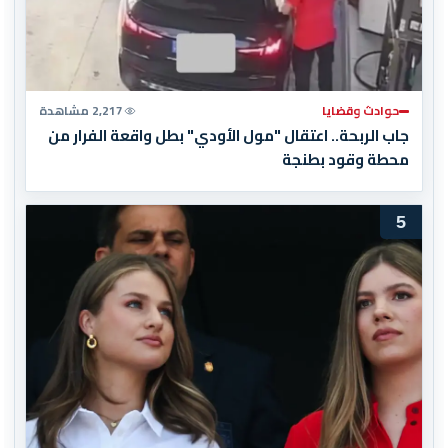
حوادث وقضايا
2,217 مشاهدة
جاب الربحة.. اعتقال "مول الأودي" بطل واقعة الفرار من
محطة وقود بطنجة
5