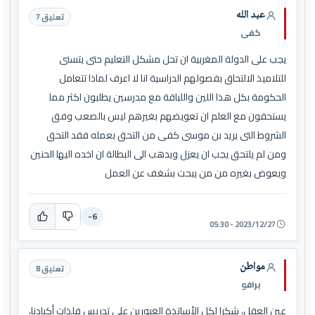
عبد الله
تعليق 7
كفى
يجب على الدولة المغربية ان تحل مشكل التعليم حتى يتسنى
للتلاميذ الالتحاق بفصولهم الدراسية انا لا اعرف لماذا تتعامل
الحكومة بكل هذا اللين واللباقة مع مدرسين يطلبون اكثر مما
يستحقون مع العلم ان تعويضهم بغيرهم ليس بالصعب وفق
الشروط التى يريد بن موسى كفى من التحق بعمله فقد التحق
ومن لم يلتحق يجب ان يعزل ويدهب الى البطالة ان اخده اليها الحنين
ويعوض بغيره من من يبحت بشغف عن العمل
-6
2023/12/27 - 05:30
مواطن
تعليق 8
برافو
عين العقل، شكرا لكل الأساتذة الغيورين على تدريس فلذات أكبادنا،