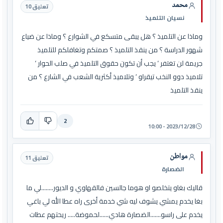
محمد
تعليق 10
نسيان التلميذ
وماذا عن التلميذ ؟ هل يبقى متسكع في الشوارع ؟ وماذا عن ضياع
شهور الدراسة ؟ من ينقذ التلميذ ؟ صمتكم وتغافلكم للتلميذ
جريمة لن تغتفر ‘ يجب أن تكون حقوق التلميذ في صلب الحوار ‘
تلاميذ دوو النخب تيقراو ‘ وتلاميذ أكثرية الشعب في الشارع ؟ من
ينقذ التلميذ
2
2023/12/28 - 10:00
مواطن
تعليق 11
الضصارة
قاليك بغاو يتخلصو او هوما جالسين فالقهاوي و الديور........لي ما
بغا يخدم يمشي يشوف ليه شي خدمة أخرى راه عطا الله لي باغي
يخدم على راسو.......الضصارة هادي......لحموضة..... ريحتهم عطات