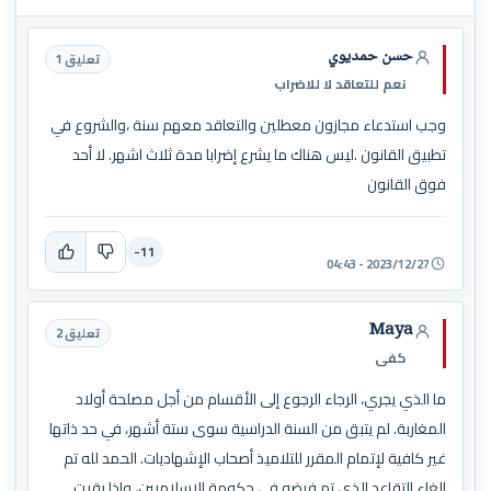
حسن حمديوي
تعليق 1
نعم للتعاقد لا للاضراب
وجب استدعاء مجازون معطلين والتعاقد معهم سنة ،والشروع في
تطبيق القانون .ليس هناك ما يشرع إضرابا مدة ثلاث اشهر. لا أحد
فوق القانون
-11
2023/12/27 - 04:43
Maya
تعليق 2
كفى
ما الذي يجري، الرجاء الرجوع إلى الأقسام من أجل مصلحة أولاد
المغاربة. لم يتبق من السنة الدراسية سوى ستة أشهر، في حد ذاتها
غير كافية لإتمام المقرر للتلاميذ أصحاب الإشهاديات. الحمد لله تم
إلغاء التقاعد الذي تم فرضه في حكومة الإسلاميين، وإذا بقيت