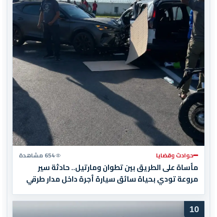
حوادث وقضايا
654 مشاهدة
مأساة على الطريق بين تطوان ومارتيل.. حادثة سير
مروعة تودي بحياة سائق سيارة أجرة داخل مدار طرقي
10