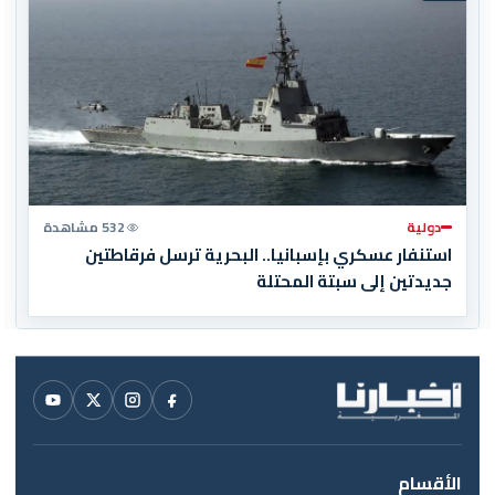
دولية
532 مشاهدة
استنفار عسكري بإسبانيا.. البحرية ترسل فرقاطتين
جديدتين إلى سبتة المحتلة
الأقسام