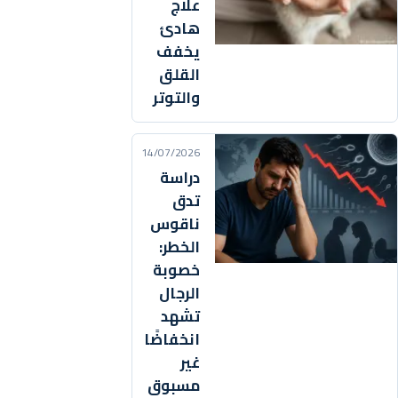
علاج
هادئ
يخفف
القلق
والتوتر
14/07/2026
دراسة
تدق
ناقوس
الخطر:
خصوبة
الرجال
تشهد
انخفاضًا
غير
مسبوق