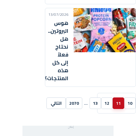
13/07/2026
هوس
البروتين..
هل
نحتاج
فعلاً
إلى كل
هذه
المنتجات؟
10
11
12
13
…
2070
التالي