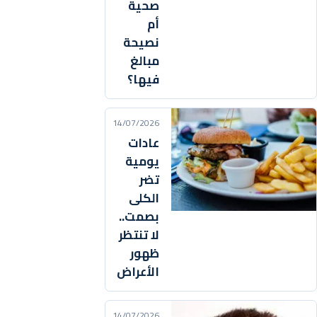
صحية
أم
نصيحة
مبالغ
فيها؟
14/07/2026
عادات
يومية
تضر
الكلى
بصمت..
لا تنتظر
ظهور
الأعراض
14/07/2026