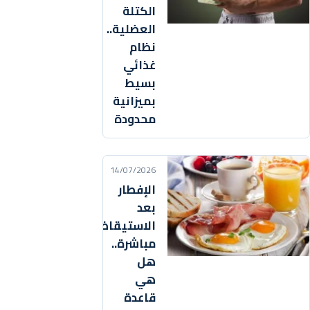
الكتلة
العضلية..
نظام
غذائي
بسيط
بميزانية
محدودة
14/07/2026
الإفطار
بعد
الاستيقاظ
مباشرة..
هل
هي
قاعدة