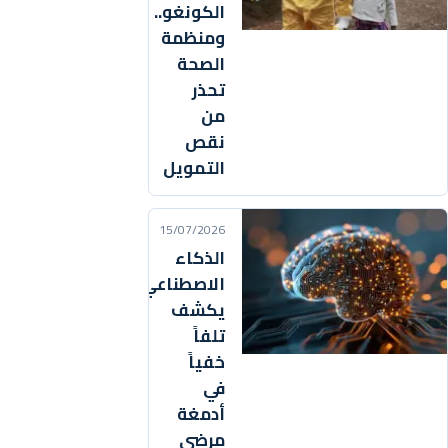
الكونغو..
ومنظمة
الصحة
تحذر
من
نقص
التمويل
15/07/2026
الذكاء
الاصطناعي
يكشف
تلفاً
خفياً
في
أدمغة
مرضى