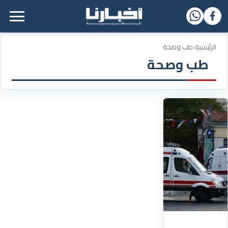
القائمة الرئيسية
الرئيسية
‹
طب وصحة
طب وصحة
16/07/2026
احذر:
خطأ
شائع
يحول
البطيخ
إلى
خطر