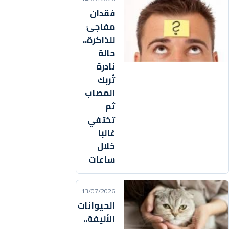
فقدان
مفاجئ
للذاكرة..
حالة
نادرة
تُربك
المصاب
ثم
تختفي
غالباً
خلال
ساعات
13/07/2026
الحيوانات
الأليفة..