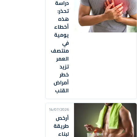
دراسة
تحذر:
هذه
أخطاء
يومية
في
منتصف
العمر
تزيد
خطر
أمراض
القلب
14/07/2026
أرخص
طريقة
لبناء