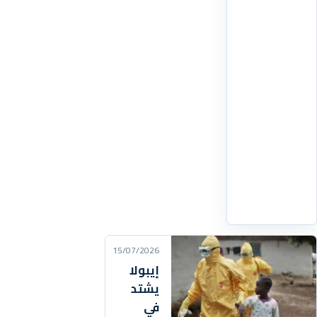
يزيد
خطر
الإصابة
بالتسمم
الغذائي،
بسبب
انتقال
البكتيريا
الموجودة
على
اقرأ
التفاصيل
‹
15/07/2026
إيبولا
يشتد
في