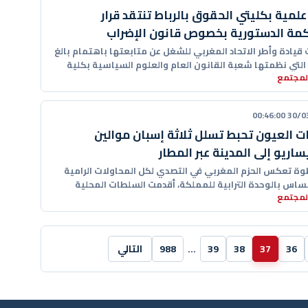
علمية بكليتي الحقوق بالرباط تنتقد قرار
مة الدستورية بخصوص قانون الإضراب
يادة وأطر الاتحاد المغربي للشغل عن متابعتها باهتمام بالغ
 التي نظمتها شعبة القانون العام والعلوم السياسية بكلية
المجتمع
ق
30/03/20
 العيون تحبط تسلل ثلاثة إسبان موالين
ساريو إلى المدينة عبر المطار
ة تعكس الحزم المغربي في التصدي لكل المحاولات الرامية
مساس بالوحدة الترابية للمملكة، أقدمت السلطات المحلية
المجتمع
 العيون
36
37
38
39
…
988
التالي