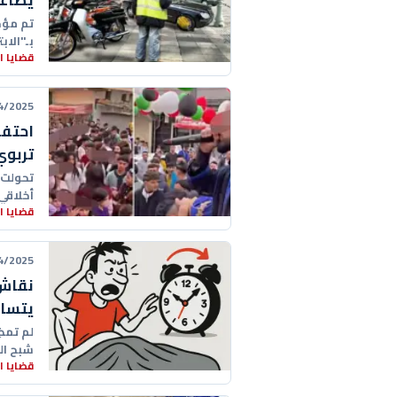
يضاعف
تم مؤخ
بـ"الا
قضايا 
25 23:15:00
احتفا
تربوي
تحولت 
أخلاقي
قضايا 
25 23:20:00
نقاش 
يتساء
لم تمض
شبح ال
قضايا 