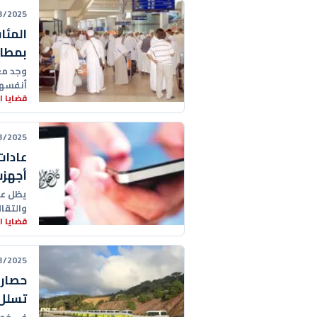
25 23:19:00
المئا
بمطار
وجد مع
أنفسهم
قضايا 
ستقله
25 19:22:00
عادات
أجهزت
يظل عي
والتقال
قضايا 
25 15:43:00
حصار 
تسلل 