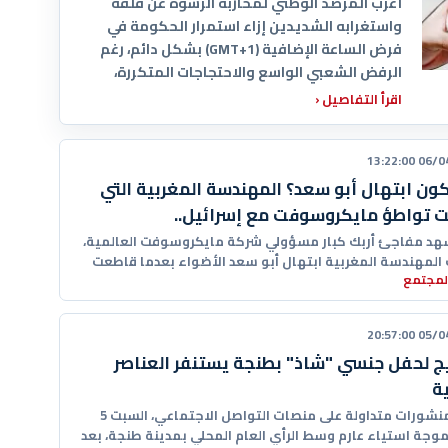
أعرب المرصد الوطني لمحاربة الرشوة عن قلقه
واستغرابه الشديدين إزاء استمرار الحكومة في
فرض الساعة الإضافية (GMT+1) بشكل دائم، رغم
الرفض الشعبي الواسع والاحتجاجات المتكررة،
اقرأ التفاصيل
‹
06/04/20
ون ابتهال أبو سعد؟ المهندسة المغربية التي
تواطؤ مايكروسوفت مع إسرائيل..
د مفاجئ أربك كبار مسؤولي شركة مايكروسوفت العالمية،
لمهندسة المغربية ابتهال أبو سعد الأضواء بعدما قاطعت
المجتمع
ا ضخما
05/04/20
يج لحفل جنسي "شاذ" بطنجة يستنفر العناصر
ية
أثارت منشورات متداولة على منصات التواصل الاجتماعي، السبت 5
 موجة استياء عارم وسط الرأي العام المحلي بمدينة طنجة، بعد