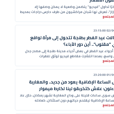
ون الأسعار
رًا تداول "فيديو" يتضمن وضعية لا يمكن وصفها إلا
بتزاز"، تعرض لها شبان مراكشيون من طرف حارس دراجات بمحيط
المجتمع
02/04/20
لات عيد الفطر بطنجة تتحول إلى مرآة لواقع
 "مقلوب".. أين دور الآباء؟
أجواء عيد الفطر في بعض أحياء مدينة طنجة إلى مصدر جدل
 واسع، بعدما انتشرت مقاطع فيديو توثق لفقرات
المجتمع
01/04/20
الساعة الإضافية يعود من جديد.. والمغاربة
لون: علاش كتخربقو لينا لكارط ميموار
ِ سوى ساعات قليلة على وداع المغاربة لشهر رمضان، حتى عاد
ساعة الإضافية ليقتحم حياتهم دون استئذان، كعادته
المجتمع