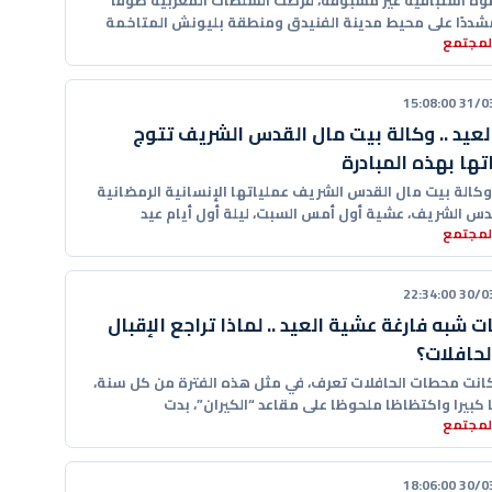
ة استباقية غير مسبوقة، فرضت السلطات المغربية طوقًا
 مشددًا على محيط مدينة الفنيدق ومنطقة بليونش المتاخمة
المجتمع
المحتلة،
31/03/20
العيد .. وكالة بيت مال القدس الشريف تتوج
تها بهذه المبادرة
كالة بيت مال القدس الشريف عملياتها الإنسانية الرمضانية
دس الشريف، عشية أول أمس السبت، ليلة أول أيام عيد
المجتمع
30/03/20
 شبه فارغة عشية العيد .. لماذا تراجع الإقبال
لحافلات؟
كانت محطات الحافلات تعرف، في مثل هذه الفترة من كل سنة،
 كبيرا واكتظاظا ملحوظا على مقاعد “الكيران”، بدت
المجتمع
30/03/20