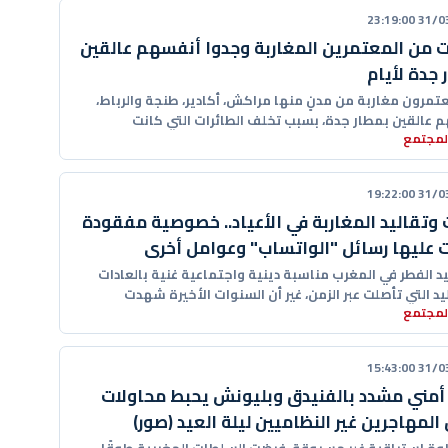
31/03/20
ت من المعتمرين المغاربة وجدوا أنفسهم عالقين
 جدة لأيام
تمرون مغاربة من مدنٍ منها مراكش، أكادير، طنجة والرباط،
 عالقين بمطار جدة، بسبب تخلف الطائرات التي كانت
المجتمع
م
31/03/20
 وتقاليد المغاربة في الأعياد.. خصوصية مفقودة
 عليها رسائل "الواتساب" وعوامل أخرى
د الفطر في المغرب مناسبة دينية واجتماعية غنية بالعادات
يد التي تأصلت عبر الزمن، غير أن السنوات الأخيرة شهدت
المجتمع
31/03/20
أمني مشدد بالفنيدق وبليونش يحبط محاولات
المهاجرين غير النظاميين ليلة العيد (صور)