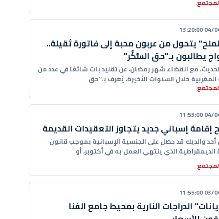
المجتمع
04/04/20
ملح" يتحول من عربون محبة إلى فاتورة ثقيلة..
اج يطالبون بـ"حق السُّكَّر"
لحديث، مع انقضاء شهر رمضان، عن تقليد بات شائعًا في عدد من
المغربية خلال السنوات الأخيرة، يُعرف بـ"حق
المجتمع
04/04/20
 إقامة إسباني جديد يتجاوز التعقيدات القديمة
ن أحد والديك قد حصل على الجنسية الإسبانية بموجب قانون
 الديمقراطية الذي ينتهي العمل به في أكتوبر، أو
المجتمع
03/04/20
يانات" الدراجات النارية بمحيط جامع الفنا