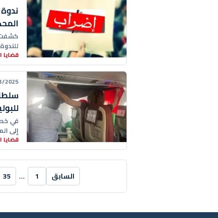
ندوة 
المحك
كشفت ق
للندوة
قضايا 
الحقو
25 00:46:00
سلطات
للبولي
في خطو
إلى ال
قضايا 
بمدينة
السابق
1
…
35