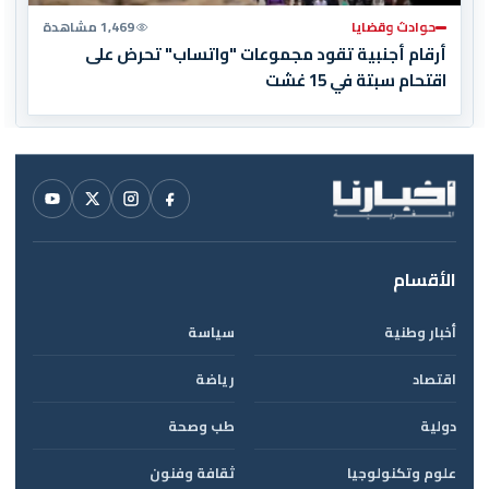
حوادث وقضايا
1,469 مشاهدة
أرقام أجنبية تقود مجموعات "واتساب" تحرض على
اقتحام سبتة في 15 غشت
الأقسام
أخبار وطنية
سياسة
اقتصاد
رياضة
دولية
طب وصحة
علوم وتكنولوجيا
ثقافة وفنون