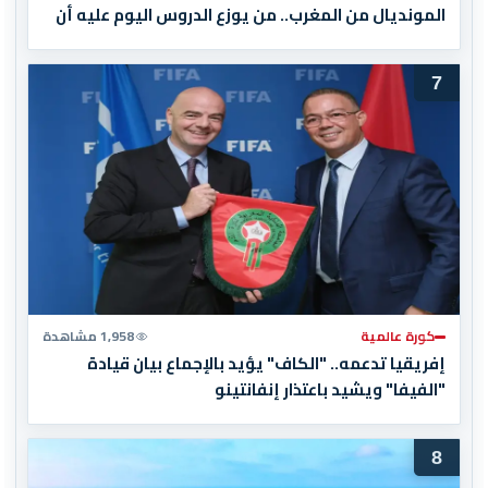
المونديال من المغرب.. من يوزع الدروس اليوم عليه أن
يبدأ بقراءة تاريخه أولاً
7
كورة عالمية
1,958 مشاهدة
إفريقيا تدعمه.. "الكاف" يؤيد بالإجماع بيان قيادة
"الفيفا" ويشيد باعتذار إنفانتينو
8