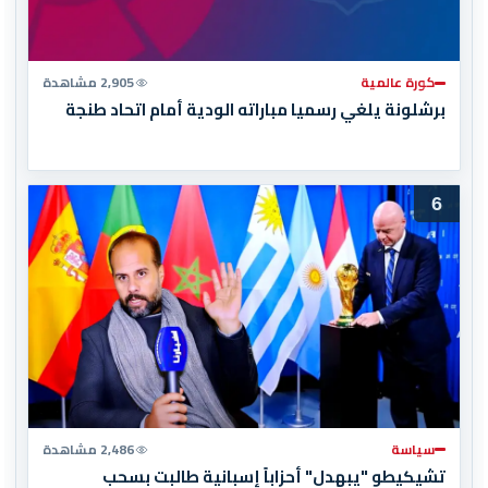
كورة عالمية
2,905 مشاهدة
برشلونة يلغي رسميا مباراته الودية أمام اتحاد طنجة
6
سياسة
2,486 مشاهدة
تشيكيطو "يبهدل" أحزاباً إسبانية طالبت بسحب