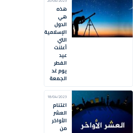
20/04/2023
هذه
هي
الدول
الإسلامية
التي
أعلنت
عيد
الفطر
يوم غد
الجمعة
18/04/2023
اغتنام
العشر
الأواخر
من