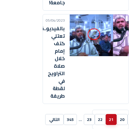
جامعة!
05/04/2023
بالفيديو..قطة
تعتلي
كتف
إمام
خلال
صلاة
التراويح
في
لقطة
طريفة
20
21
22
23
…
345
التالي