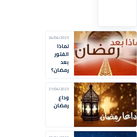
اقرأ
التفاصيل
‹
24/04/2023
لماذا
الفتور
بعد
رمضان؟
21/04/2023
وداع
رمضان