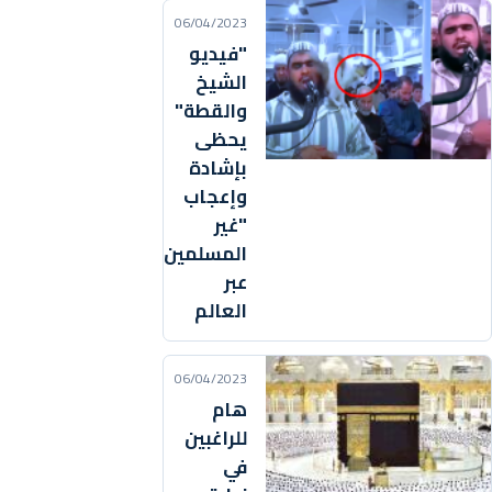
06/04/2023
"فيديو
الشيخ
والقطة"
يحظى
بإشادة
وإعجاب
"غير
المسلمين"
عبر
العالم
06/04/2023
هام
للراغبين
في