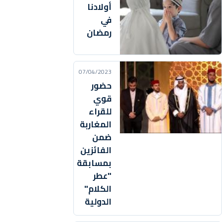
أولادنا
في
رمضان
07/04/2023
حضور
قوي
للقراء
المغاربة
ضمن
الفائزين
بمسابقة
"عطر
الكلام"
الدولية