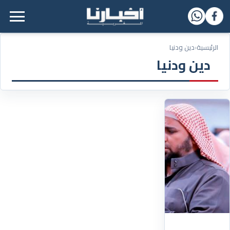
القائمة الرئيسية
الرئيسية
‹
دين ودنيا
دين ودنيا
27/04/2023
وصف
بـ"المزمار
الذهبي"..
حزن
كبير
بعد
وفاة