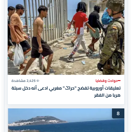
حوادث وقضايا
2,425 مشاهدة
تعليقات أوروبية تفضح "حراݣ" مغربي ادعى أنه دخل سبتة
هربا من الفقر
8