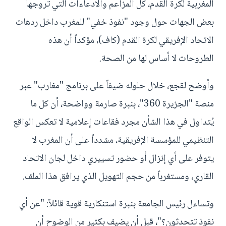
المغربية لكرة القدم، كل المزاعم والادعاءات التي تروجها
بعض الجهات حول وجود "نفوذ خفي" للمغرب داخل ردهات
الاتحاد الإفريقي لكرة القدم (كاف)، مؤكداً أن هذه
الطروحات لا أساس لها من الصحة.
وأوضح لقجع، خلال حلوله ضيفاً على برنامج "مغارب" عبر
منصة "الجزيرة 360"، بنبرة صارمة وواضحة، أن كل ما
يُتداول في هذا الشأن مجرد فقاعات إعلامية لا تعكس الواقع
التنظيمي للمؤسسة الإفريقية، مشدداً على أن المغرب لا
يتوفر على أي إنزال أو حضور تسييري داخل لجان الاتحاد
القاري، ومستغرباً من حجم التهويل الذي يرافق هذا الملف.
وتساءل رئيس الجامعة بنبرة استنكارية قوية قائلاً: "عن أي
نفوذ تتحدثون؟"، قبل أن يضيف بكثير من الوضوح أن