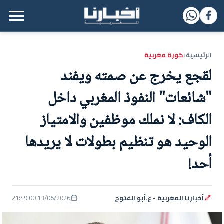
القائمة الرئيسية
الرئيسية
كورة مغربية
‹
لقجع يخرج عن صمته ويفند
"شائعات" النفوذ المغربي داخل
الكاف: لا نملك موظفين والامتياز
الوحيد هو تنظيم بطولات لا يريدها
أحد!
أخبارنا المغربية - ع.أبو الفتوح
13/06/2026 21:49:00