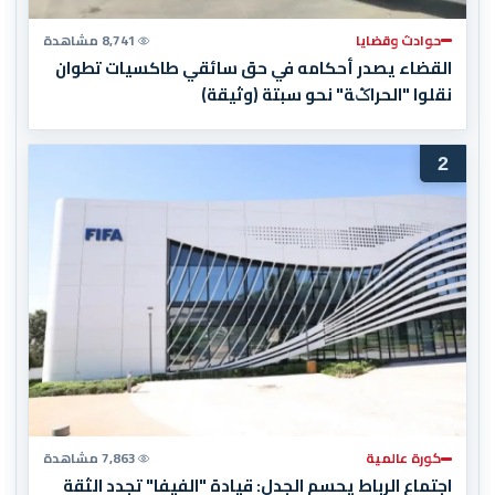
حوادث وقضايا
8,741 مشاهدة
القضاء يصدر أحكامه في حق سائقي طاكسيات تطوان
نقلوا "الحراݣة" نحو سبتة (وثيقة)
2
كورة عالمية
7,863 مشاهدة
اجتماع الرباط يحسم الجدل: قيادة "الفيفا" تجدد الثقة