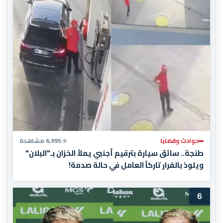
حوادث وقضايا
6,995 مشاهدة
طنجة.. سائق سيارة بترقيم أجنبي يملأ الخزان بـ"البلان"
ويلوذ بالفرار تاركاً العامل في حالة صدمة!
6