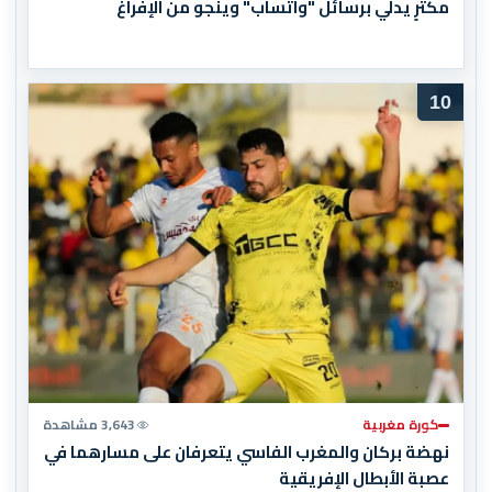
مكترٍ يدلي برسائل "واتساب" وينجو من الإفراغ
10
كورة مغربية
3,643 مشاهدة
نهضة بركان والمغرب الفاسي يتعرفان على مسارهما في
عصبة الأبطال الإفريقية