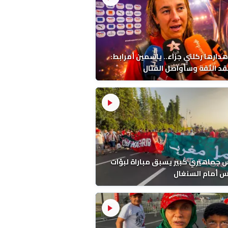
هدارها ركلتي جزاء.. ياسمين أمرابط:
قد الثقة وسأواصل القتال
جماهيري كبير يسبق مباراة لبؤات
س أمام السنغال