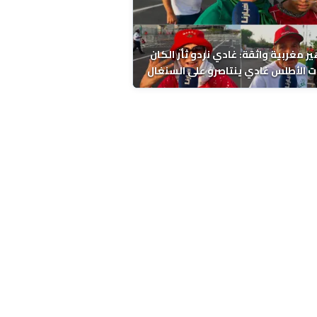
ر مغربية واثقة: غادي نردو ثأر الكان
ت الأطلس غادي ينتاصرو على السنغال