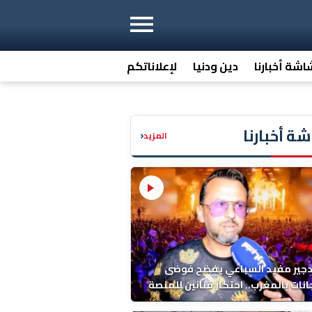
اشة أخبارنا
دين ودنيا
لإعلاناتكم
ة أخبارنا
‹
المزيد
دجير مفيد السباعي يفضح فوضى
نات بالمغرب.. احتكار فنانين للمنصة
ء اخرين