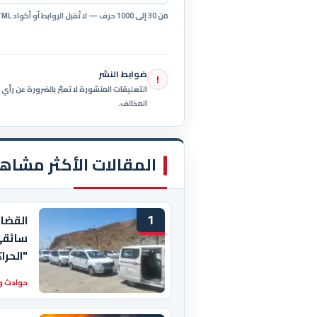
من 30 إلى 1000 حرف — لا تُقبل الروابط أو أكواد HTML.
ضوابط النشر
!
التعليقات المنشورة لا تعبّر بالضرورة عن رأ
المخالف.
المقالات الأكثر مشاه
1
القضا
سائقي
"الحرا
حوادث و