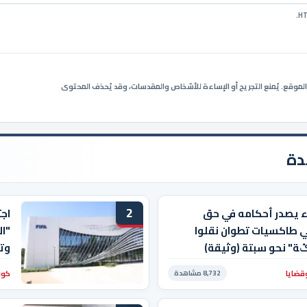
ي الموقع. يُمنع التجريح أو الإساءة للأشخاص والمقدسات، وقد يُحذف المحتوى
دة
2
ء يصدر أحكامه في حق
اجت
 طاكسيات تطوان نقلوا
"ال
ݣة" نحو سبتة (وثيقة)
وت
قضايا
كور
8,732 مشاهدة