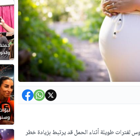
حملة 
ولحوم
بالحي
لبؤات
وسنوا
س لفترات طويلة أثناء الحمل قد يرتبط بزيادة خطر