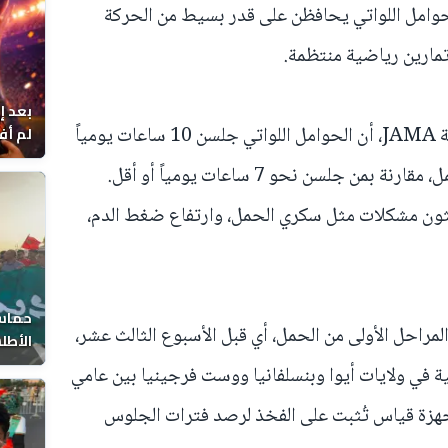
وامل اللواتي يحافظن على قدر بسيط من الحركة
تمارين رياضية منتظمة.
بعد إ
وأظهرت الدراسة، التي نُشرت في مجلة JAMA، أن الحوامل اللواتي جلسن 10 ساعات يومياً
لم أف
أو أكثر كن أكثر عرضة لمضاعفات الحمل، مقارنة بمن جلسن نحو 7 ساعات يومياً أو أقل.
ثون مشكلات مثل سكري الحمل، وارتفاع ضغط الدم،
حماس 
رأة حاملاً في المراحل الأولى من الحمل، أي قبل الأسبوع الثالث عشر،
الأطل
 في ولايات أيوا وبنسلفانيا ووست فرجينيا بين عامي
حثون أجهزة قياس تُثبت على الفخذ لرصد فترات الجلوس