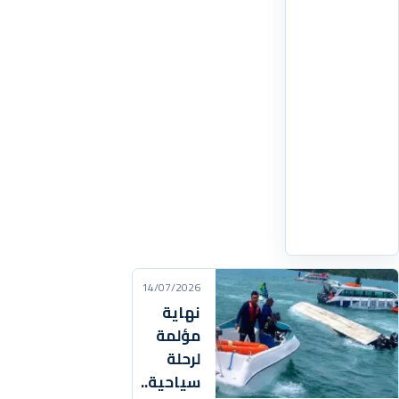
يمثل
9.4
في
المئة
من
إجمالي
عدد
السكان،
وفق
اقرأ
التفاصيل
‹
14/07/2026
نهاية
مؤلمة
لرحلة
سياحية..