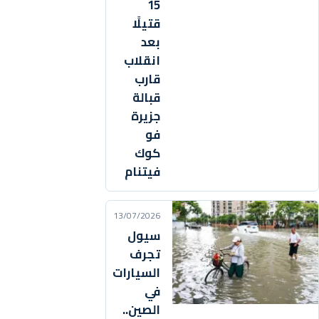
15
قتيلًا
بعد
انقلاب
قارب
قبالة
جزيرة
فو
كوك
فيتنام
13/07/2026
سيول
تجرف
السيارات
في
الصين..