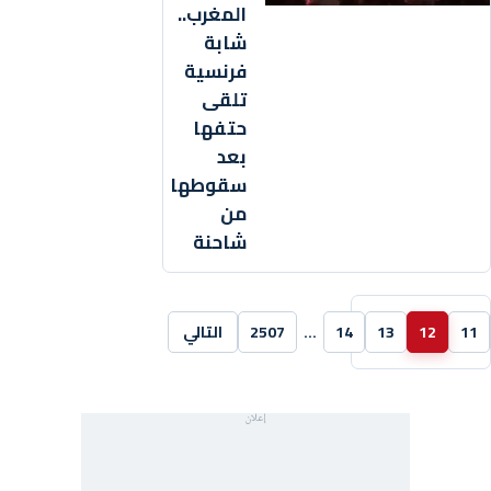
المغرب..
شابة
فرنسية
تلقى
حتفها
بعد
سقوطها
من
شاحنة
11
12
13
14
…
2507
التالي