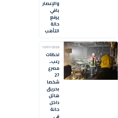
والإعصار
بافي
يرفع
حالة
التأهب
13/07/2026
لحظات
رعب..
مصرع
27
شخصا
بحريق
هائل
داخل
حانة
في