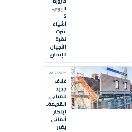
ضرورة
اليوم..
5
أشياء
غيّرت
نظرة
الأجيال
للإنفاق
12/07/2026
غلاف
جديد
للمباني
القديمة..
ابتكار
ألماني
يغير