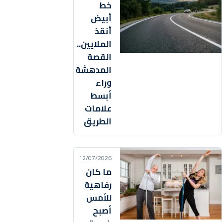
خط
أبيض
أنقذ
الملايين..
القصة
المدهشة
وراء
أبسط
علامات
الطريق
12/07/2026
ما كان
رفاهية
للأمس
أصبح