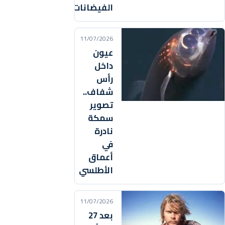
الفيضانات(فيديو)
11/07/2026
عيون
داخل
رأس
شفاف..
تصوير
سمكة
نادرة
في
أعماق
الأطلسي
11/07/2026
بعد 27