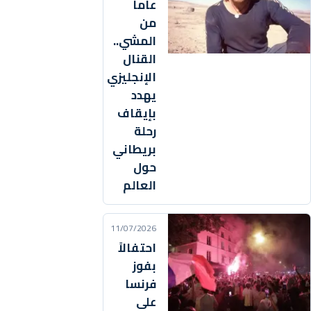
عاماً
من
المشي..
القنال
الإنجليزي
يهدد
بإيقاف
رحلة
بريطاني
حول
العالم
11/07/2026
احتفالاً
بفوز
فرنسا
على