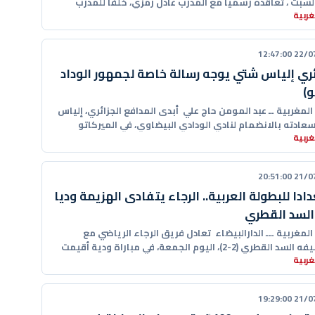
السبت ، تعاقده رسميا مع المدرب عادل رمزي، خلفا للمدرب
ربية
22/07/20
ئري إلياس شتي يوجه رسالة خاصة لجمهور الوداد
و)
 المغربية ــ عبد المومن حاج علي أبدى المدافع الجزائري، إلياس
عادته بالانضمام لنادي الودادي البيضاوي، في الميركاتو
ربية
 الجاري،
21/07/20
ادا للبطولة العربية.. الرجاء يتفادى الهزيمة وديا
السد القطري
 المغربية ـــ الدارالبيضاء تعادل فريق الرجاء الرياضي مع
مستضيفه السد القطري (2-2)، اليوم الجمعة، في مباراة ودية أقيمت
ربية
تاد
21/07/20