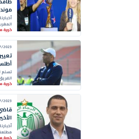
موندي
أخبارنا
المغرب
كورة مغ
و الفيت
23 12:10:00
تعيين
أطلس
تسلم ا
الفريق
كورة مغ
يعيش،
23 20:57:00
قاضي 
الأخي
أخبارنا
مطلعة،
كورة مغ
محمد