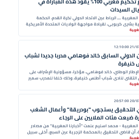
طاقم تحكيم مغربي 100% يقود هذه المباراة في
ال السيدات
 المغربية ـــ الرباط عين الاتحاد الدولي لكرة القدم، الحكمة
ية بشرى كربوبي، لقيادة مواجهة الولايات المتحدة الأمريكية
ربية
نام، ليلة
21/07/20
 الدولي السابق خالد فوهامي مدربا جديدا لشباب
 خنيفرة
لإطار الوطني، خالد فوهامي، مؤخرا، مسؤولية الإشراف على
 التقني لنادي شباب أطلس خنيفرة، وذلك خلفا للمدرب سمير
ربية
20/07/20
التحقيق يستجوب "بودريقة" وأعمال الشغب
رة ضيعت مئات الملايين على الرجاء
 المغربية - محمد اسليم علمت "أخبارنا المغربية" من مصادر
 أن قاضي التحقيق بالمحكمة الزجرية عين السبع، أخلى سبيل
ربية