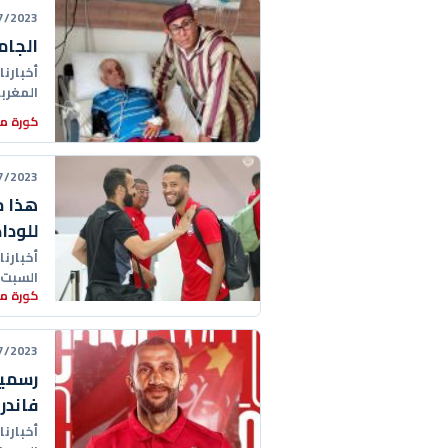
23 13:09:00
الجام
أخبارنا
المغرب
كورة مغ
23 20:00:00
هذا م
للوداد
أخبارنا
السبت 22 يوليوز، طاقمه التقني الجديد، بقيادة المدرب عادل 
كورة مغ
23 13:45:00
رسميا
فاندر
أخبارنا