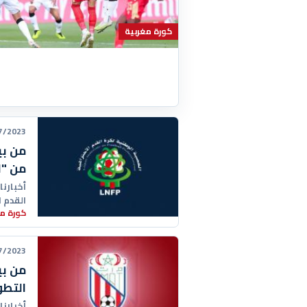
كورة مغربية
23 12:00:00
من "ا
أخبارنا
القدم ا
كورة مغ
يوم
23 13:02:00
من بي
التطو
أخبارنا