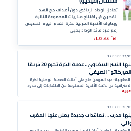
سلمان(فيديو)
تعادل الوداد الرياضي دون أهداف مع السد
القطري في افتتاح مباريات المجموعة الثانية
وبطولة الأندية العربية لكرة القدم اليوم الخميس
رغم طرد قائد الوداد يحيى
اقرأ التفاصيل
‹
27/07/20
من بينها النسر البيضاوي.. عصبة الكرة تحرم 20 فريقا
لميركاتو" الصيفي
 المغربية- عبد المومن حاج علي أعلنت العصبة الوطنية لكرة
لاحترافية عن لائحة الأندية الممنوعة من الانتدابات إلى حدود
ربية
26/07/20
نها مدرب ... تعاقدات جديدة يعلن عنها المغرب
اني
 المغربية ــ تطوان أعلن نادي المغرب التطواني، صباح اليوم