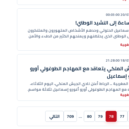
20/07/20
إساءة إلى النشيد الوطني!
اسماعيل الحلوتي وحدهم الأشخاص المتهورون والمتنكرون
 الوطني الذي يحتضنهم ويمنحهم الكثير من الدفء والأمن
قرار ويغدق عليهم بعديد الخيرات
ربية
18/07/20
 الملكي يتعاقد مع المهاجم الطوغولي أورو
 إسماعيل
 المغربية ــ الرباط أعلن نادي الجيش الملكي، اليوم الثلاثاء،
 مع المهاجم الطوغولي أورو أغورو إسماعيل لثلاثة مواسم.
ربية
النادي أن
77
78
79
80
…
709
التالي