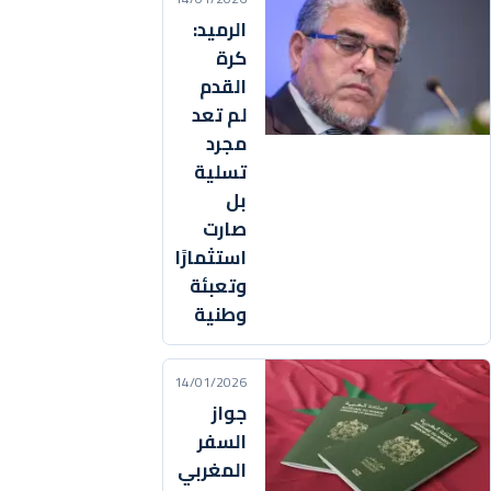
الرميد:
كرة
القدم
لم تعد
مجرد
تسلية
بل
صارت
استثمارًا
وتعبئة
وطنية
14/01/2026
جواز
السفر
المغربي