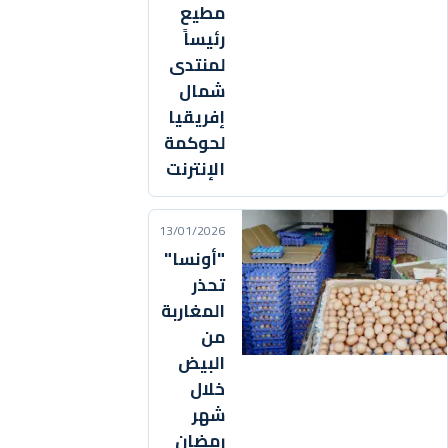
مطيع
رئيساً
لمنتدى
شمال
إفريقيا
لحوكمة
الإنترنت
13/01/2026
"أونسا"
تحذر
المغاربة
من
البيض
خلال
شهر
رمضان