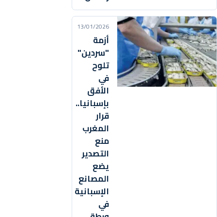
13/01/2026
أزمة
"سردين"
تلوح
في
الأفق
بإسبانيا..
قرار
المغرب
منع
التصدير
يضع
المصانع
الإسبانية
في
ورطة