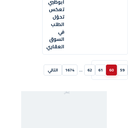
أبوظبي
تعكس
تحوّل
الطلب
في
السوق
العقاري
59
60
61
62
…
1674
التالي