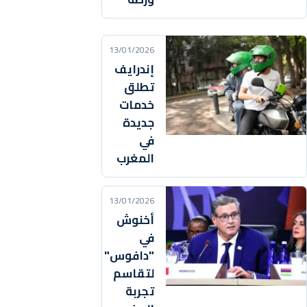
13/01/2026
إندرايف
تطلق
خدمات
جديدة
في
المغرب
13/01/2026
أخنوش
في
"دافوس"
لتقاسم
تجربة