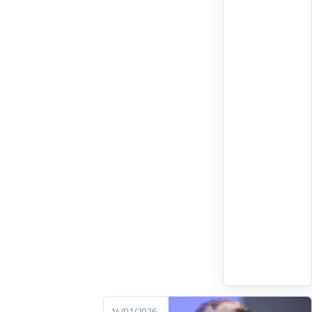
الإجراءات
والبرامج
الطموحة
التي
تشتغل
عليها
الحكومة
لمواجهة
"لهيب"
أسعار
العقار
والإيجار،
مؤكداً
أن
اقرأ
التفاصيل
‹
14/01/2026