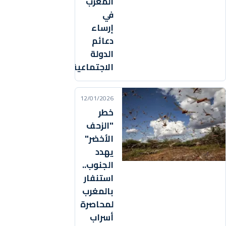
المغرب
في
إرساء
دعائم
الدولة
الاجتماعية
12/01/2026
خطر
"الزحف
الأخضر"
يهدد
الجنوب..
استنفار
بالمغرب
لمحاصرة
أسراب