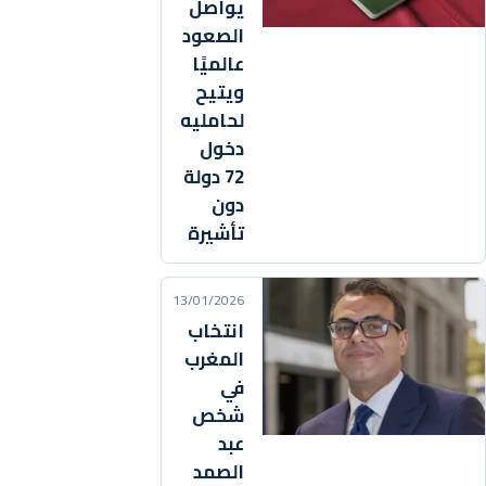
يواصل
الصعود
عالميًا
ويتيح
لحامليه
دخول
72 دولة
دون
تأشيرة
13/01/2026
انتخاب
المغرب
في
شخص
عبد
الصمد