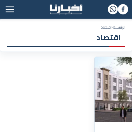
القائمة الرئيسية
الرئيسية
‹
اقتصاد
اقتصاد
14/01/2026
بشرى
للطبقة
المتوسطة..
الحكومة
تقترب
من
إرساء