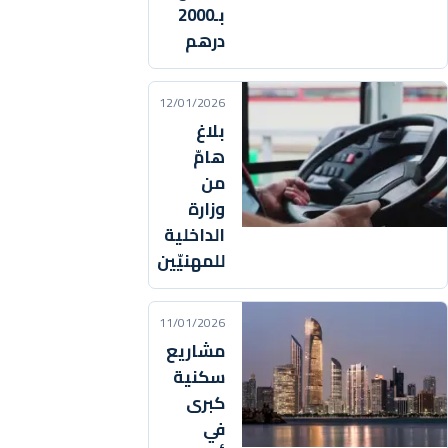
بـ2000
درهم
12/01/2026
بلاغ
هامّ
من
وزارة
الداخلية
للمهنيّين
11/01/2026
مشاريع
سكنية
كبرى
في