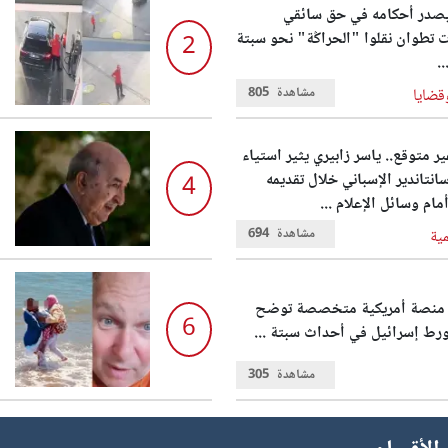
يصدر أحكامه في حق سائقي
تطوان نقلوا "الحراݣة" نحو سبتة
2
..
مشاهدة
805
قضايا
 متوقع.. ياسر زابيري يثير استياء
انتاندير الإسباني خلال تقديمه
4
مام وسائل الإعلام ...
مشاهدة
694
مية
.. منصة أمريكية متخصصة توضح
6
رط إسرائيل في أحداث سبتة ...
مشاهدة
305