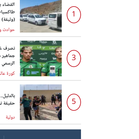
القضاء 
طاكسيات 
1
(وثيقة) .
حوادث و
تصرف غير
جماهير س
3
الرسمي أ
كورة عال
بالدليل
5
حقيقة تو
دولية