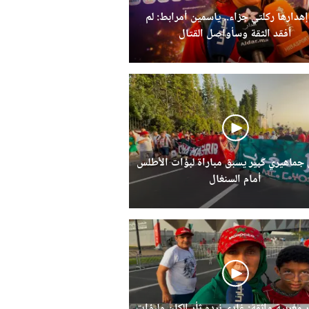
إهدارها ركلتي جزاء.. ياسمين أمرابط: لم
أفقد الثقة وسأواصل القتال
ماهيري كبير يسبق مباراة لبؤات الأطلس
أمام السنغال
 مغربية واثقة: غادي نردو ثأر الكان ولبؤات