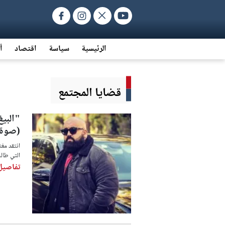
الرئيسية
سياسة
اقتصاد
أ
قضايا المجتمع
"البي
(صوة)
انتقد مغن
التي طال
تفاصيل 