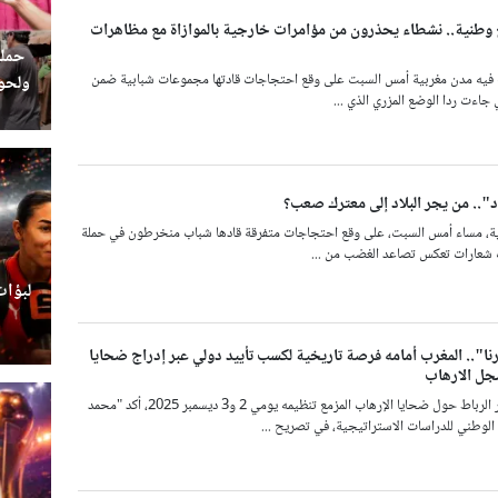
وطنية.. نشطاء يحذرون من مؤامرات خارجية بالموازاة مع مظاهرات
حملة
فيه مدن مغربية أمس السبت على وقع احتجاجات قادتها مجموعات شبابية ضمن
ولحوم
 جاءت ردا الوضع المزري الذي ...
.. من يجر البلاد إلى معترك صعب؟
، مساء أمس السبت، على وقع احتجاجات متفرقة قادها شباب منخرطون في حملة
 شعارات تعكس تصاعد الغضب من ...
لبؤات
رنا".. المغرب أمامه فرصة تاريخية لكسب تأييد دولي عبر إدراج ضحايا
جل الارهاب
مع اقتراب انعقاد مؤتمر الرباط حول ضحايا الإرهاب المزمع تنظيمه يومي 2 و3 ديسمبر 2025، أكد "محمد
الوطني للدراسات الاستراتيجية، في تصريح ...