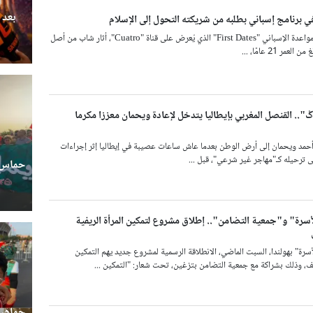
بعد 
في برنامج إسباني بطلبه من شريكته التحول إلى الإسلام
في حلقة من برنامج المواعدة الإسباني "First Dates" الذي يُعرض على قناة "Cuatro"، أثار شاب من أصل
ر 21 عامًا، ...
ݣ".. القنصل المغربي بإيطاليا يتدخل لإعادة ويحمان معززا مكرما
حمد ويحمان إلى أرض الوطن بعدما عاش ساعات عصيبة في إيطاليا إثر إجراءات
 ترحيله كـ"مهاجر غير شرعي"، قبل ...
حماس ج
أسرة" و"جمعية التضامن".. إطلاق مشروع لتمكين المرأة الريفية
رة" بهولندا، السبت الماضي، الانطلاقة الرسمية لمشروع جديد يهم التمكين
يف، وذلك بشراكة مع جمعية التضامن بتزغين، تحت شعار: "التمكين ...
جماهير