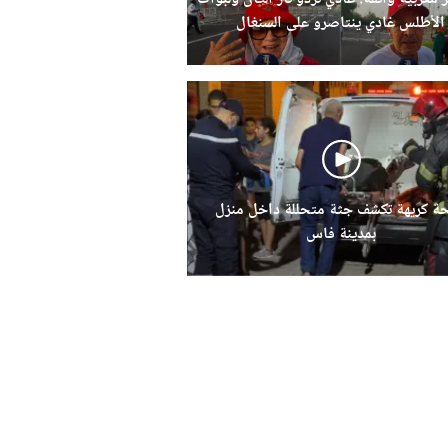
الأطلس غادي ينتاصرو على السنغال
حة كريهة تكشف جثة متحللة داخل منزل
بمدينة فاس