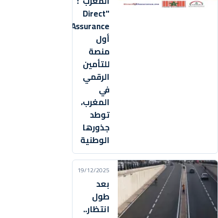
المغرب":
"Direct
Assurance"،
أول
منصة
للتأمين
الرقمي
في
المغرب،
توطد
جذورها
الوطنية
19/12/2025
بعد
طول
انتظار..