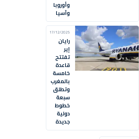
وأوروبا
وآسيا
17/12/2025
رايان
إير
تفتتح
قاعدة
خامسة
بالمغرب
وتطلق
سبعة
خطوط
دولية
جديدة