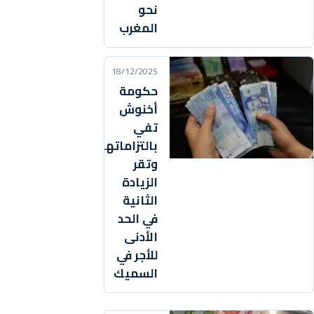
نحو
المغرب
18/12/2025
حكومة
أخنوش
تفي
بالتزاماتها
وتقر
الزيادة
الثانية
في الحد
الأدنى
للأجر في
السميك