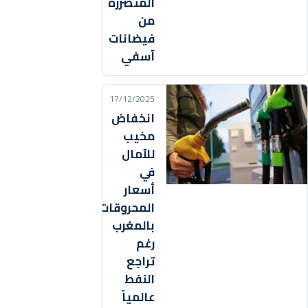
المتضررة
من
فيضانات
آسفي
17/12/2025
انخفاض
مخيب
للآمال
في
أسعار
المحروقات
بالمغرب
رغم
تراجع
النفط
عالمياً