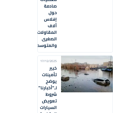
صادمة
حول
إفلاس
آلاف
المقاولات
الصغرى
والمتوسطة
17/12/2025
خبير
تأمينات
يوضح
لـ"أخبارنا"
شروط
تعويض
السيارات