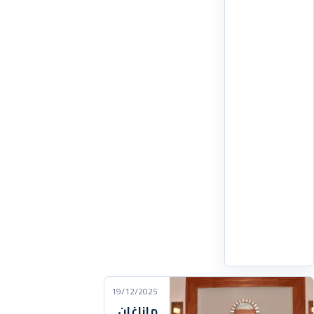
صادرة
عن
وزارة
الدفاع
الأمريكية
(البنتاغون)
أن
المملكة
المغربية
كانت،
إلى
جانب
إسرائيل
اقرأ
التفاصيل
‹
19/12/2025
مازاغان