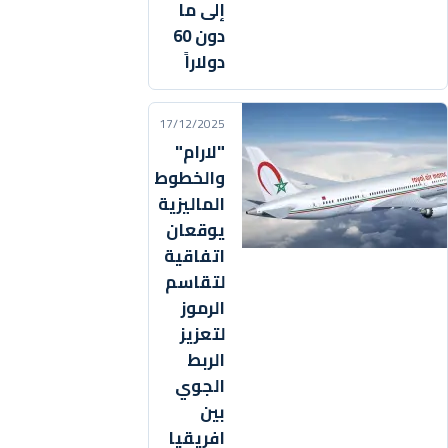
إلى ما
دون 60
دولاراً
17/12/2025
"لارام"
والخطوط
الماليزية
يوقعان
اتفاقية
لتقاسم
الرموز
لتعزيز
الربط
الجوي
بين
افريقيا