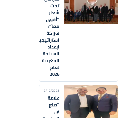
تحت
شعار
"أقوى
معاً":
شراكة
استراتيجية
لإعداد
السياحة
المغربية
لعام
2026
19/12/2025
علامة
"صنع
في