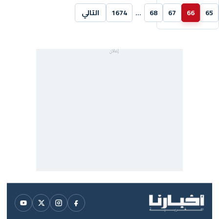
65
66
67
68
…
1674
التالي