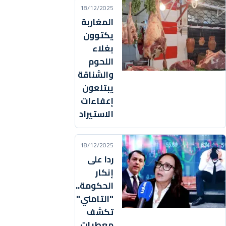
18/12/2025
المغاربة
يكتوون
بغلاء
اللحوم
والشناقة
يبتلعون
إعفاءات
الاستيراد
18/12/2025
ردا على
إنكار
الحكومة..
"التامني"
تكشف
معطيات