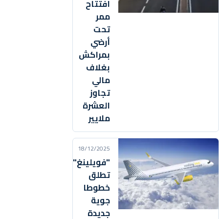
افتتاح
ممر
تحت
أرضي
بمراكش
بغلاف
مالي
تجاوز
العشرة
ملايير
18/12/2025
"فويلينغ"
تطلق
خطوطا
جوية
جديدة