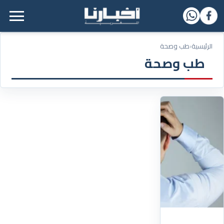
القائمة الرئيسية
الرئيسية
‹
طب وصحة
طب وصحة
26/02/2026
تشوش
الرؤية
ليس
دائماً
إرهاقاً..
خبراء
يحذرون