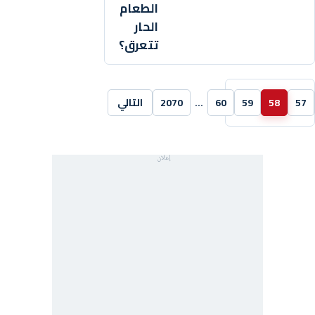
الطعام
الحار
تتعرق؟
57
58
59
60
…
2070
التالي