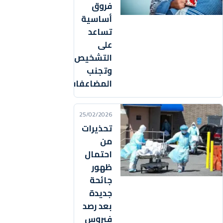
فروق
أساسية
تساعد
على
التشخيص
وتجنب
المضاعفات
25/02/2026
تحذيرات
من
احتمال
ظهور
جائحة
جديدة
بعد رصد
فيروس