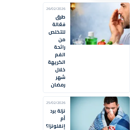
26/02/2026
طرق
فعّالة
للتخلص
من
رائحة
الفم
الكريهة
خلال
شهر
رمضان
25/02/2026
نزلة برد
أم
إنفلونزا؟