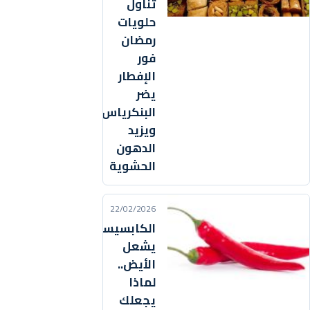
تناول
حلويات
رمضان
فور
الإفطار
يضر
البنكرياس
ويزيد
الدهون
الحشوية
22/02/2026
الكابسيسين
يشعل
الأيض..
لماذا
يجعلك