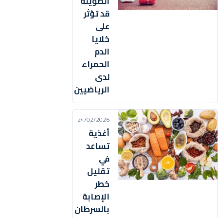
الطويلة
قد تؤثر
على
خلايا
الدم
الحمراء
لدى
الرياضيين
24/02/2026
أغذية
تساعد
في
تقليل
خطر
الإصابة
بالسرطان