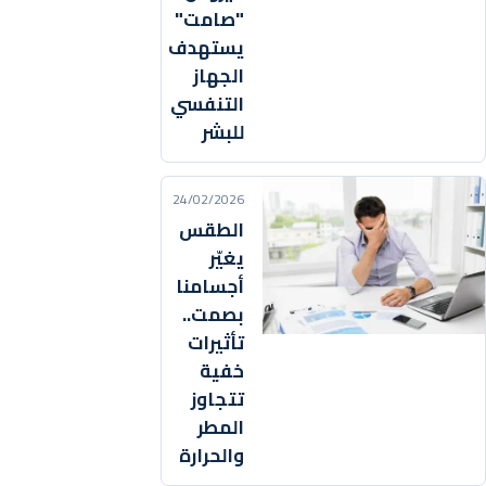
"صامت"
يستهدف
الجهاز
التنفسي
للبشر
24/02/2026
الطقس
يغيّر
أجسامنا
بصمت..
تأثيرات
خفية
تتجاوز
المطر
والحرارة