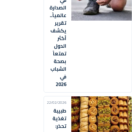
في
الصدارة
عالمياً..
تقرير
يكشف
أكثر
الدول
تمتعاً
بصحة
الشباب
في
2026
22/02/2026
طبيبة
تغذية
تحذر: