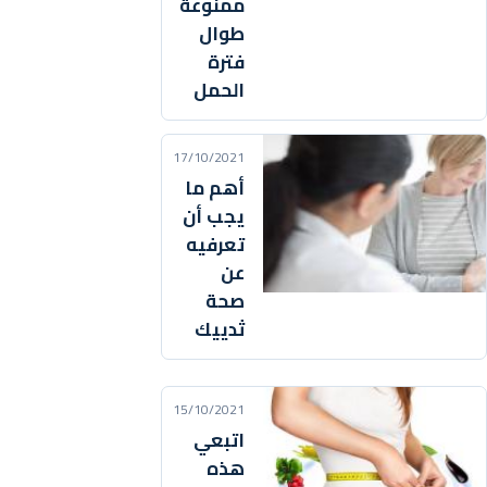
ممنوعة
طوال
فترة
الحمل
17/10/2021
أهم ما
يجب أن
تعرفيه
عن
صحة
ثدييك
15/10/2021
اتبعي
هذه