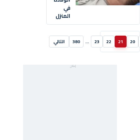
في
المنزل
20
21
22
23
…
380
التالي