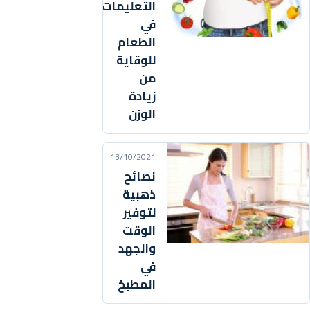
التعليمات
في
الطعام
للوقاية
من
زيادة
الوزن
13/10/2021
نصائح
ذهبية
لتوفير
الوقت
والجهد
في
المطبخ