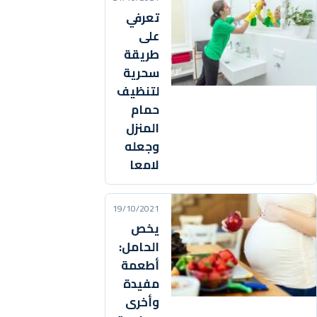
تعرفي
على
طريقة
سحرية
لتنظيف
حمام
المنزل
وجعله
لامعا
19/10/2021
يخص
الحامل:
أطعمة
مفيدة
وأخرى