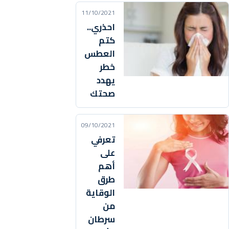
11/10/2021
احذري..
كتم
العطس
خطر
يهدد
صحتك
09/10/2021
تعرفي
على
أهم
طرق
الوقاية
من
سرطان