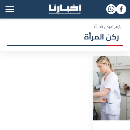
القائمة الرئيسية
الرئيسية
‹
ركن المرأة
ركن المرأة
05/11/2021
11
فحصاً
صحياً
يجب
أن
تخضع
له