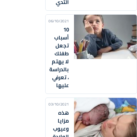
الثدي
06/10/2021
10
أسباب
تجعل
طفلك
لا يهتم
بالدراسة
، تعرفي
عليها
03/10/2021
هذه
مزايا
وعيوب
الولادة