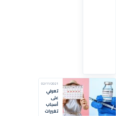
خلال
يومك
المزدحم.
كل
هذا
جيد،
ولكن
هل
تحصلين
اقرأ
التفاصيل
‹
02/11/2021
تعرفي
على
أسباب
تغيرات