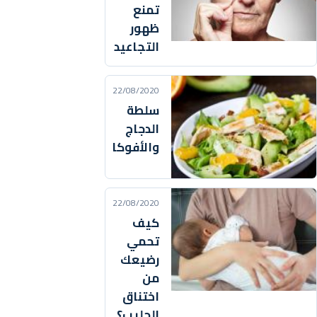
تمنع
ظهور
التجاعيد
22/08/2020
سلطة
الدجاج
والأفوكا
22/08/2020
كيف
تحمي
رضيعك
من
اختناق
الحليب؟