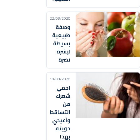
22/08/2020
وصفة
طبيعية
بسيطة
لبشرة
نضرة
10/08/2020
احمي
شعرك
من
التساقط
وأعيدي
حويته
بهذا