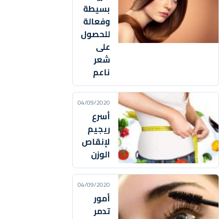
بسيطة
وفعالة
للحصول
على
شعر
ناعم
04/09/2020
أسرع
ريجيم
لإنقاص
الوزن
04/09/2020
أمور
تدمر