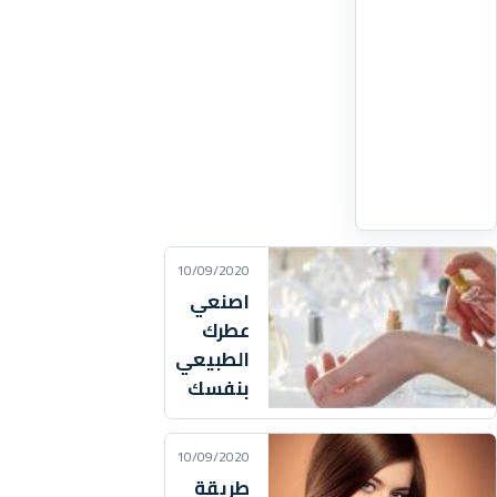
نصف
كوب
-
حليب
بودرة
:
اقرأ
التفاصيل
‹
10/09/2020
اصنعي
عطرك
الطبيعي
بنفسك
10/09/2020
طريقة