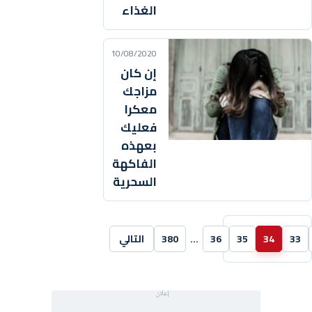
الغذاء
10/08/2020
إن كان
مزاجك
معكرا
فعليك
بعهذه
الفاكهة
السحرية
33
34
35
36
…
380
التالي