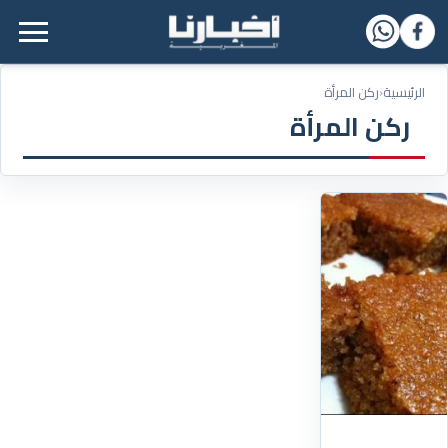
القائمة الرئيسية
الرئيسية
‹
ركن المرأة
ركن المرأة
10/09/2020
بسبوسة
بالتمر
المقادير
-
معجون
التمر
:
كوب