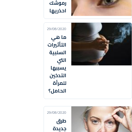
رموشك
احذريها
29/08/2020
ما هي
التأثيرات
السلبية
التي
يسببها
التدخين
للمرأة
الحامل؟
29/08/2020
طرق
جديدة